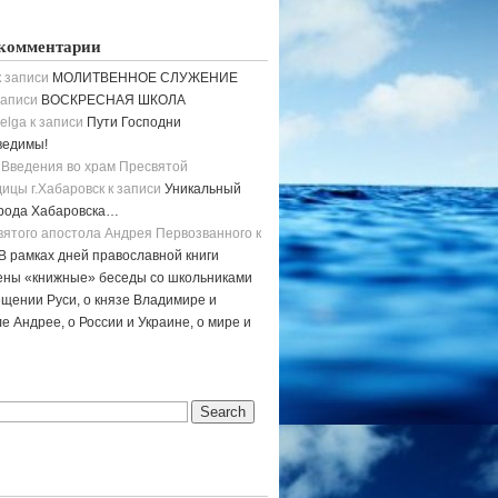
комментарии
 записи
МОЛИТВЕННОЕ СЛУЖЕНИЕ
записи
ВОСКРЕСНАЯ ШКОЛА
elga
к записи
Пути Господни
ведимы!
 Введения во храм Пресвятой
ицы г.Хабаровск
к записи
Уникальный
орода Хабаровска…
вятого апостола Андрея Первозванного
к
В рамках дней православной книги
ены «книжные» беседы со школьниками
щении Руси, о князе Владимире и
е Андрее, о России и Украине, о мире и