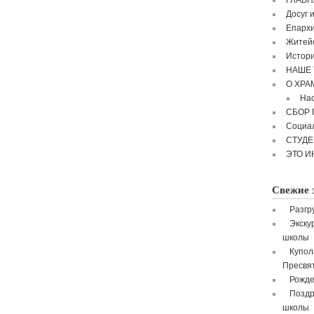
ГЛАВН
Досуг 
Епархи
Житейс
Истори
НАШЕ 
О ХРА
Нас
СБОР
Социа
СТУД
ЭТО И
Свежие 
Разгр
Экску
школы
Купол
Пресвя
Рожде
Поздр
школы