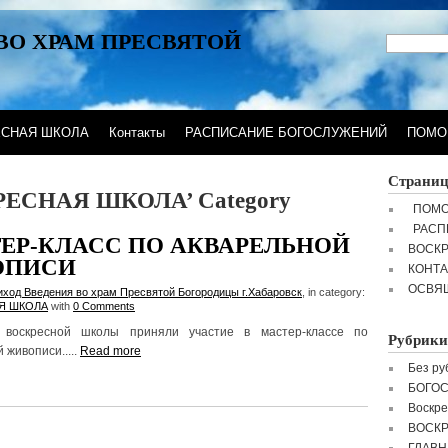
ВО ХРАМ ПРЕСВЯТОЙ
ЕСНАЯ ШКОЛА
Контакты
РАСПИСАНИЕ БОГОСЛУЖЕНИЙ
ПОМО
Страни
СКРЕСНАЯ ШКОЛА’ Category
ПОМО
РАСП
ЕР-КЛАСС ПО АКВАРЕЛЬНОЙ
ВОСК
ОПИСИ
КОНТ
ОСВЯ
иход Введения во храм Пресвятой Богородицы г.Хабаровск
, in category:
Я ШКОЛА
with
0 Comments
 воскресной школы приняли участие в мастер-классе по
Рубрики
 живописи.....
Read more
Без ру
БОГО
Воскре
ВОСК