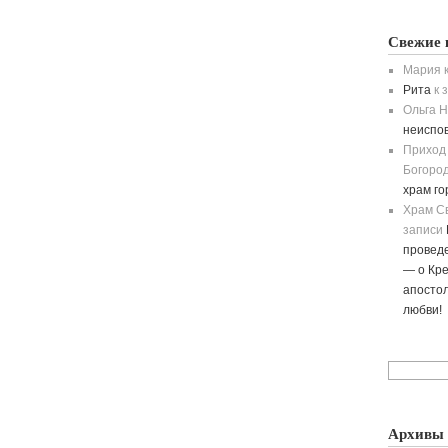
Свежие 
Мария
к
Рита
к 
Ольга H
неиспо
Приход
Богород
храм г
Храм С
записи
провед
— о Кре
апостол
любви!
Архивы