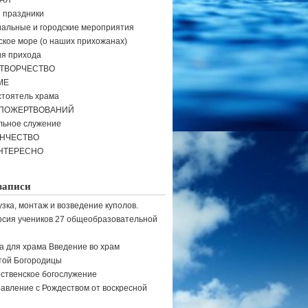
АЯ
и праздники
альные и городские мероприятия
кое море (о наших прихожанах)
я прихода
ТВОРЧЕСТВО
МЕ
тоятель храма
 ПОЖЕРТВОВАНИЙ
льное служение
ЕНЧЕСТВО
НТЕРЕСНО
записи
узка, монтаж и возведение куполов.
рсия учеников 27 общеобразовательной
а для храма Введение во храм
той Богородицы
ственское богослужение
авление с Рождеством от воскресной