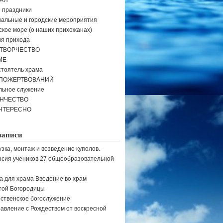
АЯ
и праздники
альные и городские мероприятия
кое море (о наших прихожанах)
я прихода
ТВОРЧЕСТВО
МЕ
тоятель храма
 ПОЖЕРТВОВАНИЙ
льное служение
ЕНЧЕСТВО
НТЕРЕСНО
записи
узка, монтаж и возведение куполов.
рсия учеников 27 общеобразовательной
а для храма Введение во храм
той Богородицы
ственское богослужение
авление с Рождеством от воскресной