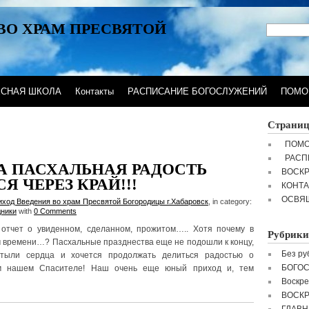
ВО ХРАМ ПРЕСВЯТОЙ
ЕСНАЯ ШКОЛА
Контакты
РАСПИСАНИЕ БОГОСЛУЖЕНИЙ
ПОМО
Страни
ПОМО
РАСП
А ПАСХАЛЬНАЯ РАДОСТЬ
ВОСК
Я ЧЕРЕЗ КРАЙ!!!
КОНТ
ОСВЯ
иход Введения во храм Пресвятой Богородицы г.Хабаровск
, in category:
дники
with
0 Comments
 отчет о увиденном, сделанном, прожитом….. Хотя почему в
Рубрики
времени…? Пасхальные празднества еще не подошли к концу,
Без ру
тыли сердца и хочется продолжать делиться радостью о
БОГО
м нашем Спасителе! Наш очень еще юный приход и, тем
Воскре
ВОСК