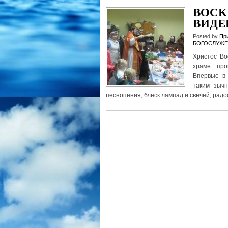
ВОСК
ВИД
Posted by
Пр
БОГОСЛУЖЕ
Христос Во
храме пр
Впервые в 
таким зыч
песнопения, блеск лампад и свечей, радо