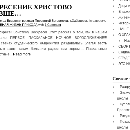
ГЛАВН
РЕСЕНИЕ ХРИСТОВО
Досуг 
Епархи
ЕВШЕ…
Житейс
иход Введения во храм Пресвятой Богородицы г.Хабаровск
, in category:
Истори
БНАЯ ЖИЗНЬ ПРИХОДА
with
1 Comment
НАШЕ 
скресе! Воистину Воскресе! Этот рассказ о том, как в нашем
О ХРА
ошло ПЕРВОЕ ПАСХАЛЬНОЕ НОЧНОЕ БОГОСЛУЖЕНИЕ!!!
Нас
стенах студенческого общежития раздавалась благая весть
СБОР
ным эхом, таким большим радостным хором…. Пасхальные
Социа
стные...
Read more
СТУД
ЭТО И
Свежие 
Разгр
Экску
школы
Купол
Пресвя
Рожде
Поздр
школы