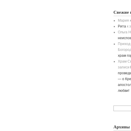
Свежие 
Мария
к
Рита
к 
Ольга H
неиспо
Приход
Богород
храм г
Храм С
записи
провед
— о Кре
апостол
любви!
Архивы