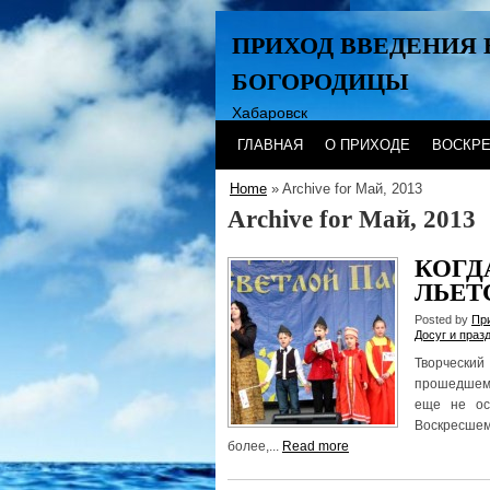
ПРИХОД ВВЕДЕНИЯ 
БОГОРОДИЦЫ
Хабаровск
ГЛАВНАЯ
О ПРИХОДЕ
ВОСКР
Home
» Archive for Май, 2013
Archive for Май, 2013
КОГД
ЛЬЕТС
Posted by
Пр
Досуг и праз
Творческий
прошедшем 
еще не ос
Воскресше
более,...
Read more