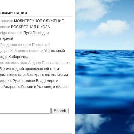
комментарии
 записи
МОЛИТВЕННОЕ СЛУЖЕНИЕ
записи
ВОСКРЕСНАЯ ШКОЛА
elga
к записи
Пути Господни
ведимы!
 Введения во храм Пресвятой
ицы г.Хабаровск
к записи
Уникальный
орода Хабаровска…
вятого апостола Андрея Первозванного
к
В рамках дней православной книги
ены «книжные» беседы со школьниками
щении Руси, о князе Владимире и
е Андрее, о России и Украине, о мире и