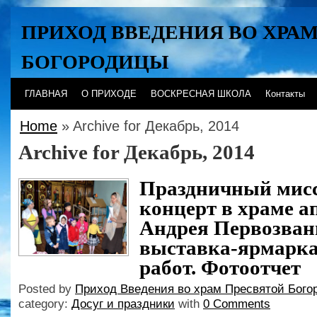
ПРИХОД ВВЕДЕНИЯ ВО ХРА
БОГОРОДИЦЫ
Хабаровск
ГЛАВНАЯ
О ПРИХОДЕ
ВОСКРЕСНАЯ ШКОЛА
Контакты
Home
» Archive for Декабрь, 2014
Archive for Декабрь, 2014
Праздничный мис
концерт в храме а
Андрея Первозван
выставка-ярмарка
работ. Фотоотчет
Posted by
Приход Введения во храм Пресвятой Бого
category:
Досуг и праздники
with
0 Comments