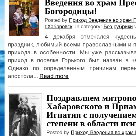
Введения во храм Пре
Богородицы!
Posted by
Приход Введения во храм 
г.Хабаровск
, in category:
Без рубрики
w
4 декабря отмечался чудесн
праздник, любимый всеми православными и 
прихода в особенности. Мы уже рассказыва
приход в поселке Горького был назван в ч
Однако по определенным причинам пере
апостола...
Read more
Поздравляем митроп
Хабаровского и Приа
Игнатия с получение
степени в области пс
Posted by
Приход Введения во храм