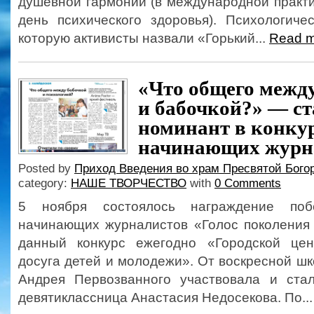
душевной гармонии (в международной практи
день психического здоровья). Психологиче
которую активисты назвали «Горький...
Read m
«Что общего межд
и бабочкой?» — ст
номинант в конку
начинающих журн
Posted by
Приход Введения во храм Пресвятой Бого
category:
НАШЕ ТВОРЧЕСТВО
with
0 Comments
5 ноября состоялось награждение побе
начинающих журналистов «Голос поколения
данный конкурс ежегодно «Городской цен
досуга детей и молодежи». От воскресной ш
Андрея Первозванного участвовала и ста
девятиклассница Анастасия Недосекова. По..