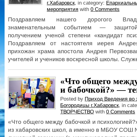
г.Хабаровск
, in category:
Епархиальны
мероприятия
with
0 Comments
Поздравляем нашего дорогого Вла
знаменательным событием — защито
получением ученой степени «кандидат псих
Поздравляем от настоятеля иерея Андре
прихожан храма апостола Андрея Первозван
учителей и учеников воскресной школы. Служ
«Что общего межд
и бабочкой?» — те
Posted by
Приход Введения во 
Богородицы г.Хабаровск
, in cat
ТВОРЧЕСТВО
with
0 Comments
«Что общего между бабочкой и психологией?»
из хабаровских школ, а именно в МБОУ СОШ 