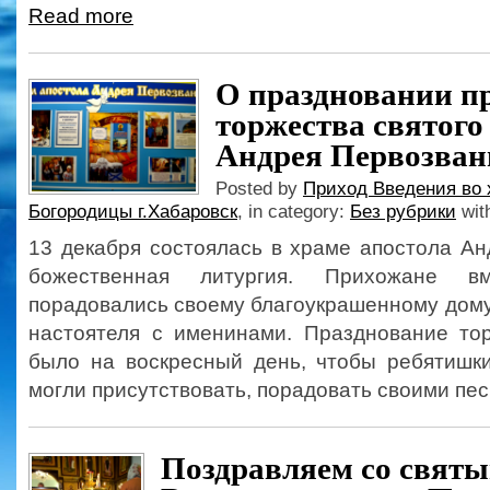
Read more
О праздновании п
торжества святого
Андрея Первозван
Posted by
Приход Введения во 
Богородицы г.Хабаровск
, in category:
Без рубрики
wit
13 декабря состоялась в храме апостола А
божественная литургия. Прихожане вм
порадовались своему благоукрашенному дом
настоятеля с именинами. Празднование то
было на воскресный день, чтобы ребятишк
могли присутствовать, порадовать своими пес
Поздравляем со свят