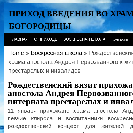
ПРИХОД ВВЕДЕНИЯ ВО ХРА
БОГОРОДИЦЫ
Хабаровск
ГЛАВНАЯ
О ПРИХОДЕ
ВОСКРЕСНАЯ ШКОЛА
Контакты
Home
»
Воскресная школа
» Рождественский
храма апостола Андрея Первозванного к жи
престарелых и инвалидов
Рождественский визит прихожа
апостола Андрея Первозванног
интерната престарелых и инва
11 января прихожане храма апостола Анд
певчие клироса и воспитанники воскрес
рождественский концерт для жителей 