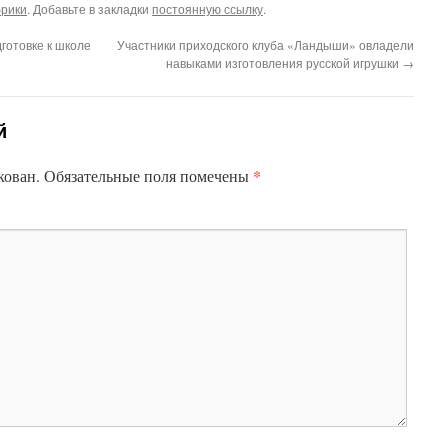
брики
. Добавьте в закладки
постоянную ссылку
.
готовке к школе
Участники приходского клуба «Ландыши» овладели
навыками изготовления русской игрушки
→
й
*
кован.
Обязательные поля помечены