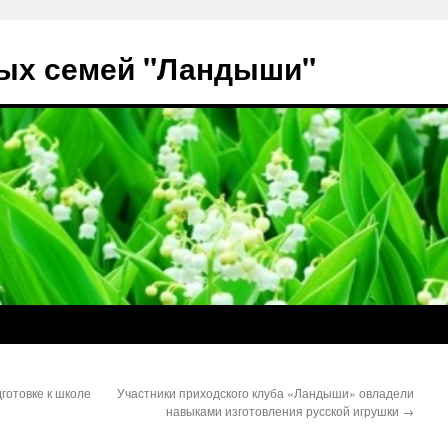
ых семей "Ландыши"
готовке к школе
Участники приходского клуба «Ландыши» овладели
навыками изготовления русской игрушки
→