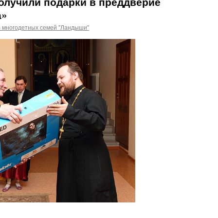
олучили подарки в преддверие
а»
б многодетных семей "Ландыши"