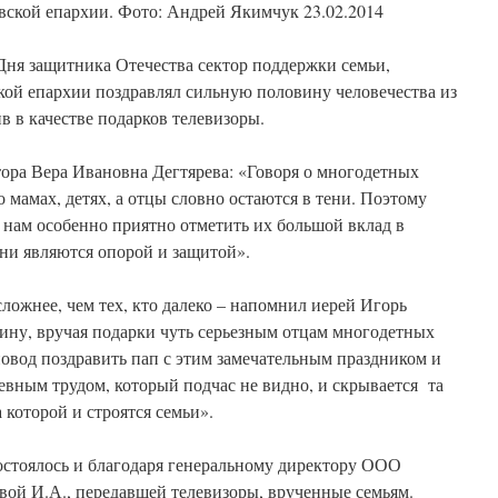
ской епархии. Фото: Андрей Якимчук 23.02.2014
 Дня защитника Отечества сектор поддержки семьи,
кой епархии поздравлял сильную половину человечества из
в в качестве подарков телевизоры.
тора Вера Ивановна Дегтярева: «Говоря о многодетных
 мамах, детях, а отцы словно остаются в тени. Поэтому
 нам особенно приятно отметить их большой вклад в
ни являются опорой и защитой».
сложнее, чем тех, кто далеко – напомнил иерей Игорь
ну, вручая подарки чуть серьезным отцам многодетных
 повод поздравить пап с этим замечательным праздником и
невным трудом, который подчас не видно, и скрывается та
а которой и строятся семьи».
остоялось и благодаря генеральному директору ООО
ой И.А., передавшей телевизоры, врученные семьям.