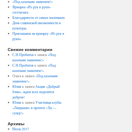
«Под казачьим знаменем!»
Ярмарка «Из рук в руки»
состоялась
Благодарность от самых маленьких
День славянской письменности и
культуры.
Приглашаем на ярмарку «Из рук в
руки».
Свежие комментарии
С.Н.Пробатов
к записи
«Под
казачьим знаменем!»
С.Н.Пробатов
к записи
«Под
казачьим знаменем!»
Ольга
к записи
«Под казачьим
знаменем!»
Юлия
к записи
Акция «Добрый
блин», ждем всех поделится
добром!
Юлия
к записи
Участница клубы
«Ландыши» в проекте «Ты —
супер!»
Архивы
Июль 2017