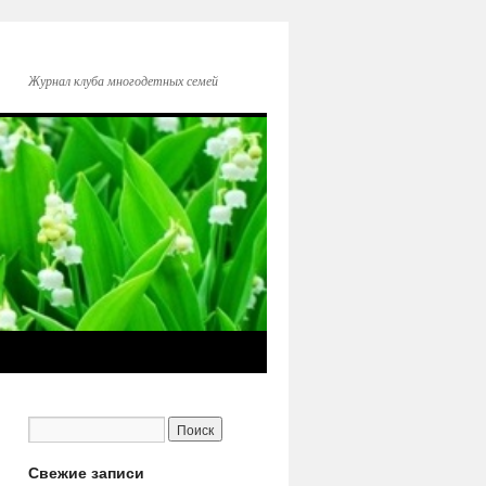
Журнал клуба многодетных семей
Свежие записи