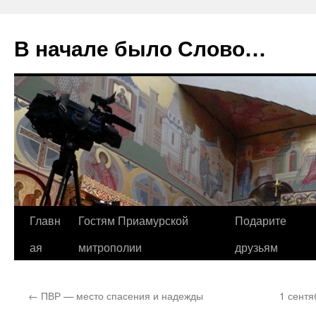
В начале было Слово…
Перейти
Главн
Гостям Приамурской
Подарите
к
ая
митрополии
друзьям
содержимому
←
ПВР — место спасения и надежды
1 сент