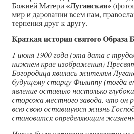
«Луганская»
Божией Матери
(фото
мир и даровании всем нам, правосл
терпения друг к другу.
Краткая история святого Образа
1 июня 1900 года (эта дата с труд
нижнем крае изображения) Пресвя
Богородица явилась жителям Луганс
будущему старцу Филиппу (тогда ем
явление оставило настолько глубоки
сторожа местного завода, что он 
всю свою оставшуюся жизнь Господ
становится определяющим жизненн
Икона была написана неизвестным а