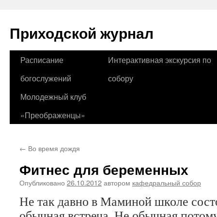
Приходской журнал
Перейти
Расписание
Интерактивная экскурсия по
к
богослужений
собору
содержимому
Молодежный клуб
«Преображенцы»
←
Во время дождя
Фитнес для беременных
Опубликовано
26.10.2012
автором
кафедральный собор
Не так давно в Маминой школе сост
обычная встреча. Не обычная потом