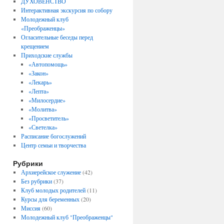
ДУХОВЕНСТВО
Интерактивная экскурсия по собору
Молодежный клуб
«Преображенцы»
Огласительные беседы перед
крещением
Приходские службы
«Автопомощь»
«Закон»
«Лекарь»
«Лепта»
«Милосердие»
«Молитва»
«Просветитель»
«Светелка»
Расписание богослужений
Центр семьи и творчества
Рубрики
Архиерейское служение
(42)
Без рубрики
(37)
Клуб молодых родителей
(11)
Курсы для беременных
(20)
Миссия
(60)
Молодежный клуб "Преображенцы"