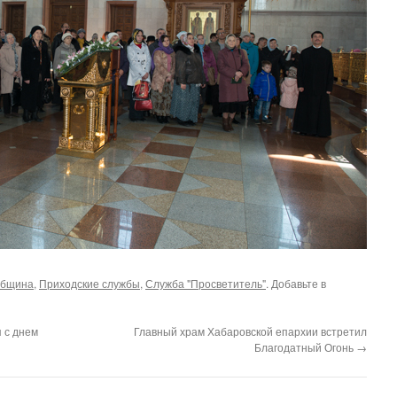
община
,
Приходские службы
,
Служба "Просветитель"
. Добавьте в
 с днем
Главный храм Хабаровской епархии встретил
Благодатный Огонь
→