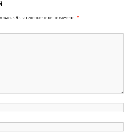
й
*
кован.
Обязательные поля помечены