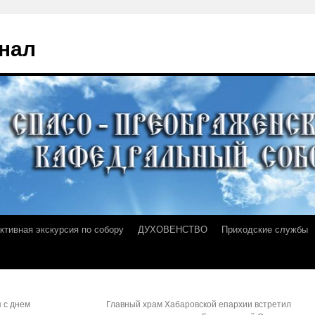
нал
ктивная экскурсия по собору
ДУХОВЕНСТВО
Приходские службы
 с днем
Главный храм Хабаровской епархии встретил