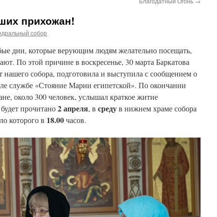
Благодатный Огонь
→
ших прихожан!
едральный собор
обые дни, которые верующим людям желательно посещать,
нают. По этой причине в воскресенье, 30 марта Баркатова
т нашего собора, подготовила и выступила с сообщением о
ле службе «Стояние Марии египетской». По окончании
не, около 300 человек, услышал краткое житие
2 апреля
среду
 будет прочитано
, в
в нижнем храме собора
18.00
ло которого в
часов.