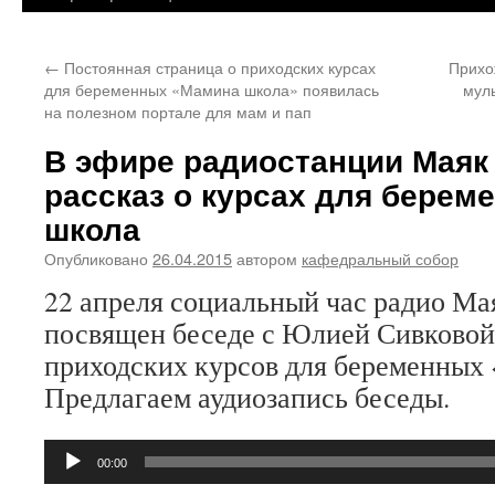
←
Постоянная страница о приходских курсах
Прихо
для беременных «Мамина школа» появилась
мул
на полезном портале для мам и пап
В эфире радиостанции Маяк
рассказ о курсах для бере
школа
Опубликовано
26.04.2015
автором
кафедральный собор
22 апреля социальный час радио Ма
посвящен беседе с Юлией Сивковой
приходских курсов для беременных
Предлагаем аудиозапись беседы.
Аудиоплеер
00:00