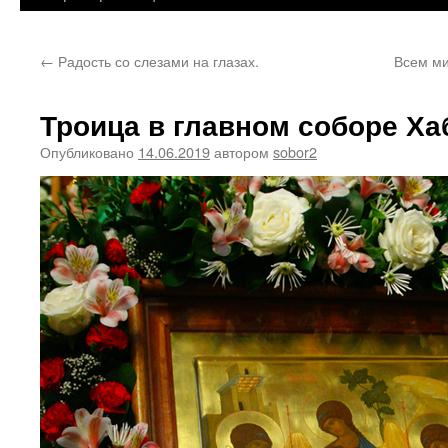
←
Радость со слезами на глазах.
Всем ми
Троица в главном соборе Ха
Опубликовано
14.06.2019
автором
sobor2