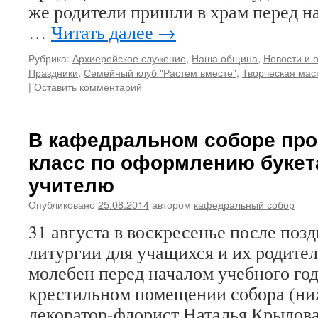
же родители пришли в храм перед н
…
Читать далее
→
Рубрика:
Архиерейское служение
,
Наша община
,
Новости и 
Праздники
,
Семейный клуб "Растем вместе"
,
Творческая мас
|
Оставить комментарий
В кафедральном соборе про
класс по оформлению букет
учителю
Опубликовано
25.08.2014
автором
кафедральный собор
31 августа в воскресенье после поз
литургии для учащихся и их родител
молебен перед началом учебного год
крестильном помещении собора (ни
декоратор-флорист Наталья Крылова