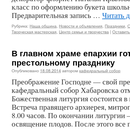
класс по оформлению букета школь
Предварительная запись …
Читать 
Рубрика:
Наша община
,
Новости и объявления
,
Праздники
,
С
Творческая мастерская
,
Центр семьи и творчества
|
Оставить
В главном храме епархии го
престольному празднику
Опубликовано
18.08.2014
автором
кафедральный собор
Преображение Господне — свой пр
кафедральный собор Хабаровска отм
Божественная литургия состоится в 
Встреча правящего архиерея, митро
8.00 часов. По окончании литургии
освящение плодов. После этого все 