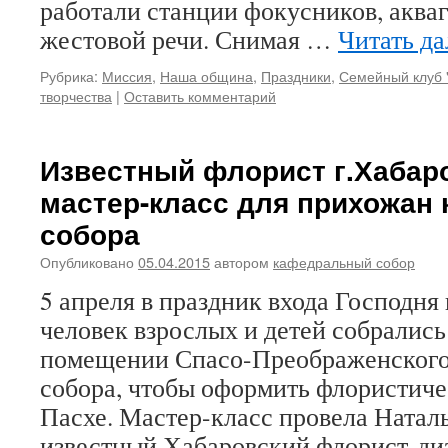
работали станции фокусников, аква
жестовой речи. Снимая …
Читать д
Рубрика:
Миссия
,
Наша община
,
Праздники
,
Семейный клуб 
творчества
|
Оставить комментарий
Известный флорист г.Хабар
мастер-класс для прихожан
собора
Опубликовано
05.04.2015
автором
кафедральный собор
5 апреля в праздник входа Господня
человек взрослых и детей собрались
помещении Спасо-Преображенского
собора, чтобы оформить флористиче
Пасхе. Мастер-класс провела Ната
известный Хабаровский флорист-диз