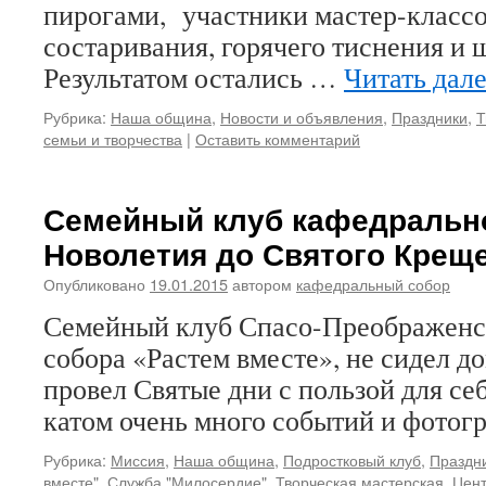
пирогами, участники мастер-классо
состаривания, горячего тиснения и 
Результатом остались …
Читать дал
Рубрика:
Наша община
,
Новости и объявления
,
Праздники
,
Т
семьи и творчества
|
Оставить комментарий
Семейный клуб кафедрально
Новолетия до Святого Крещ
Опубликовано
19.01.2015
автором
кафедральный собор
Семейный клуб Спасо-Преображенс
собора «Растем вместе», не сидел до
провел Святые дни с пользой для себ
катом очень много событий и фотог
Рубрика:
Миссия
,
Наша община
,
Подростковый клуб
,
Праздн
вместе"
,
Служба "Милосердие"
,
Творческая мастерская
,
Цент