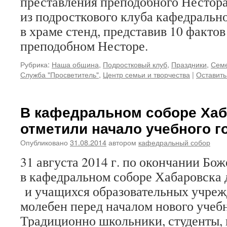
преставления преподобного Нестора
из подросткового клуба кафедральн
в храме стенд, представив 10 фактов
преподобном Несторе.
Рубрика:
Наша община
,
Подростковый клуб
,
Праздники
,
Семе
Служба "Просветитель"
,
Центр семьи и творчества
|
Оставить
В кафедральном соборе Хаб
отметили начало учебного г
Опубликовано
31.08.2014
автором
кафедральный собор
31 августа 2014 г. по окончании Бо
в кафедральном соборе Хабаровска 
и учащихся образовательных учре
молебен перед началом нового учебн
Традиционно школьники, студенты, п