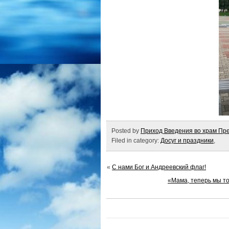
Posted by
Приход Введения во храм Пре
Filed in category:
Досуг и праздники
,
«
С нами Бог и Андреевский флаг!
«Мама, теперь мы т