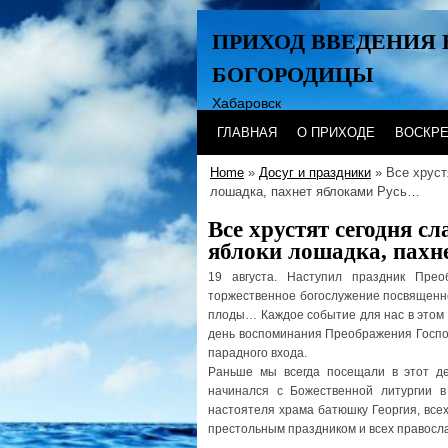
ПРИХОД ВВЕДЕНИЯ 
БОГОРОДИЦЫ
Хабаровск
ГЛАВНАЯ
О ПРИХОДЕ
ВОСКР
Home
»
Досуг и праздники
» Все хруст
лошадка, пахнет яблоками Русь…
Все хрустят сегодня сл
яблоки лошадка, пахн
19 августа. Наступил праздник Пре
торжественное богослужение посвященн
плоды… Каждое событие для нас в этом 
день воспоминания Преображения Господ
парадного входа.
Раньше мы всегда посещали в этот де
начинался с Божественной литургии 
настоятеля храма батюшку Георгия, все
престольным праздником и всех правосла