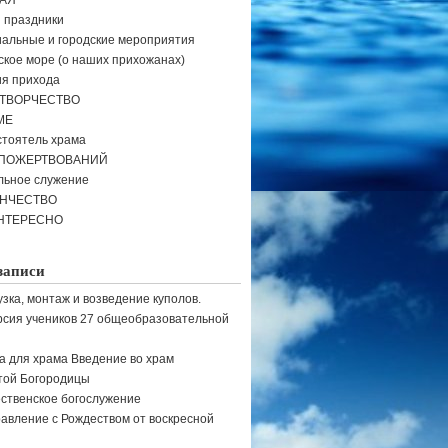
АЯ
и праздники
альные и городские мероприятия
кое море (о наших прихожанах)
я прихода
ТВОРЧЕСТВО
МЕ
тоятель храма
 ПОЖЕРТВОВАНИЙ
льное служение
ЕНЧЕСТВО
НТЕРЕСНО
записи
узка, монтаж и возведение куполов.
рсия учеников 27 общеобразовательной
а для храма Введение во храм
той Богородицы
ственское богослужение
авление с Рождеством от воскресной