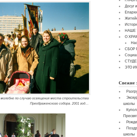
ГЛАВН
Досуг 
Епархи
Житейс
Истори
НАШЕ 
О ХРА
Нас
СБОР
Социа
СТУД
ЭТО И
Свежие 
Разгр
Экску
молебне по случаю освящения места строительства
Преображенского собора. 2001 год…
школы
Купол
Пресвя
Рожде
Поздр
школы