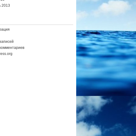
 2013
рация
записей
комментариев
ess.org