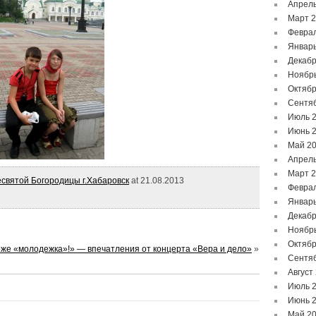
Апрель
Март 
Феврал
Январь
Декабр
Ноябр
Октябр
Сентя
Июль 
Июнь 
Май 2
Апрель
Март 
святой Богородицы г.Хабаровск
at 21.08.2013
Феврал
Январь
Декабр
Ноябр
Октябр
оже «молодежка»!» — впечатления от концерта «Вера и дело»
»
Сентя
Август
Июль 
Июнь 
Май 2