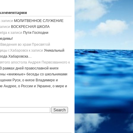
комментарии
 записи
МОЛИТВЕННОЕ СЛУЖЕНИЕ
записи
ВОСКРЕСНАЯ ШКОЛА
elga
к записи
Пути Господни
ведимы!
 Введения во храм Пресвятой
ицы г.Хабаровск
к записи
Уникальный
орода Хабаровска…
вятого апостола Андрея Первозванного
к
В рамках дней православной книги
ены «книжные» беседы со школьниками
щении Руси, о князе Владимире и
е Андрее, о России и Украине, о мире и