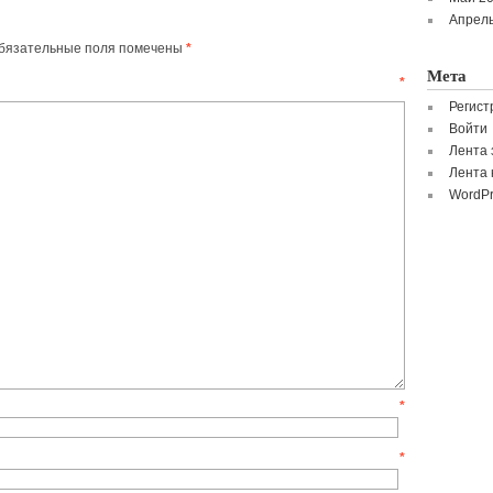
Апрель
бязательные поля помечены
*
Мета
ентарий
*
Регист
Войти
Лента 
Лента 
WordPr
мя
*
mail
*