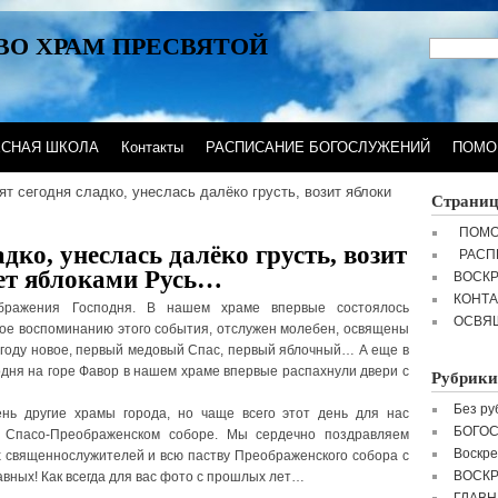
ВО ХРАМ ПРЕСВЯТОЙ
ЕСНАЯ ШКОЛА
Контакты
РАСПИСАНИЕ БОГОСЛУЖЕНИЙ
ПОМО
ят сегодня сладко, унеслась далёко грусть, возит яблоки
Страни
ПОМО
адко, унеслась далёко грусть, возит
РАСП
ет яблоками Русь…
ВОСК
КОНТ
ображения Господня. В нашем храме впервые состоялось
ОСВЯ
ое воспоминанию этого события, отслужен молебен, освящены
году новое, первый медовый Спас, первый яблочный… А еще в
ня на горе Фавор в нашем храме впервые распахнули двери с
Рубрики
Без ру
нь другие храмы города, но чаще всего этот день для нас
БОГО
в Спасо-Преображенском соборе. Мы сердечно поздравляем
Воскре
х священнослужителей и всю паству Преображенского собора с
ВОСК
вных! Как всегда для вас фото с прошлых лет…