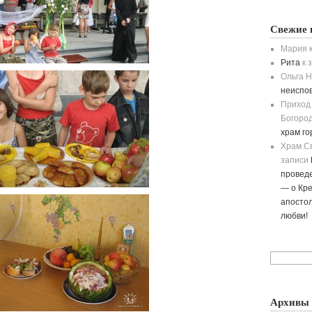
Свежие 
Мария
к
Рита
к 
Ольга H
неиспо
Приход
Богород
храм г
Храм С
записи
провед
— о Кре
апостол
любви!
Архивы