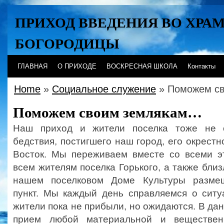
ПРИХОД ВВЕДЕНИЯ ВО ХРА
БОГОРОДИЦЫ
Хабаровск
ГЛАВНАЯ
О ПРИХОДЕ
ВОСКРЕСНАЯ ШКОЛА
Контакты
Home
»
Социальное служение
» Поможем с
Поможем своим землякам…
Наш приход и жители поселка тоже не 
бедствия, постигшего наш город, его окрестн
Восток. Мы переживаем вместе со всеми э
всем жителям поселка Горького, а также близ
нашем поселковом Доме Культуры разме
пункт. Мы каждый день справляемся о ситу
жители пока не прибыли, но ожидаются. В да
прием любой материальной и веществен