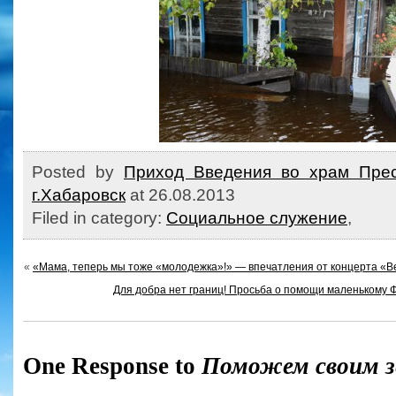
Posted by
Приход Введения во храм Прес
г.Хабаровск
at 26.08.2013
Filed in category:
Социальное служение
,
«
«Мама, теперь мы тоже «молодежка»!» — впечатления от концерта «В
Для добра нет границ! Просьба о помощи маленькому Ф
One Response to
Поможем своим 