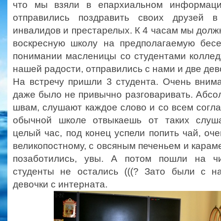
что мы взяли в епархиальном информаци
отправились поздравить своих друзей в
инвалидов и престарелых. К 4 часам мы долж
воскресную школу на предполагаемую бес
понимании масленицы со студентами колледж
нашей радости, отправились с нами и две дев
На встречу пришли 3 студента. Очень внима
даже было не привычно разговаривать. Абсол
швам, слушают каждое слово и со всем сог
обычной школе отвыкаешь от таких слуша
целый час, под конец успели попить чай, оче
великопостному, с овсяным печеньем и караме
позаботились, увы. А потом пошли на 
студенты не остались (((? Зато были с 
девочки с интерната.