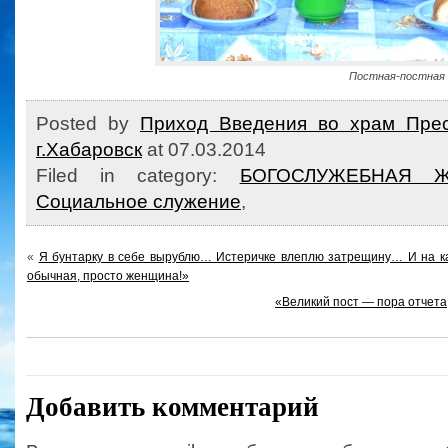
Постная-постная 
Posted by
Приход Введения во храм Прес
г.Хабаровск
at 07.03.2014
Filed in category:
БОГОСЛУЖЕБНАЯ 
Социальное служение
,
«
Я бунтарку в себе вырублю… Истеричке влеплю затрещину… И на к
обычная, просто женщина!»
«Великий пост — пора отчет
Добавить комментарий