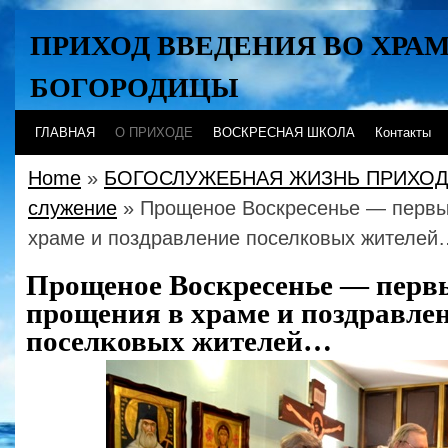
ПРИХОД ВВЕДЕНИЯ ВО ХРА
БОГОРОДИЦЫ
Хабаровск
ГЛАВНАЯ
О ПРИХОДЕ
ВОСКРЕСНАЯ ШКОЛА
Контакты
Home
»
БОГОСЛУЖЕБНАЯ ЖИЗНЬ ПРИХО
служение
» Прощеное Воскресенье — первы
храме и поздравление поселковых жителей
Прощеное Воскресенье — перв
прощения в храме и поздравле
поселковых жителей…