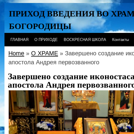
ПРИХОД ВВЕДЕНИЯ ВО ХРА
БОГОРОДИЦЫ
Хабаровск
ГЛАВНАЯ
О ПРИХОДЕ
ВОСКРЕСНАЯ ШКОЛА
Контакты
Home
»
О ХРАМЕ
» Завершено создание ико
апостола Андрея первозванного
Завершено создание иконостаса
апостола Андрея первозванног