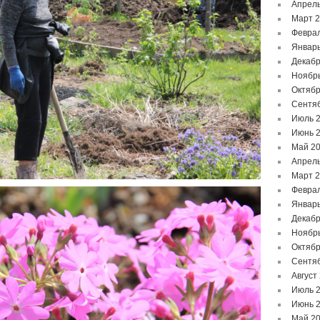
Апрель
Март 
Феврал
Январь
Декабр
Ноябр
Октябр
Сентя
Июль 
Июнь 
Май 2
Апрель
Март 
Феврал
Январь
Декабр
Ноябр
Октябр
Сентя
Август
Июль 
Июнь 
Май 2