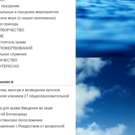
АЯ
и праздники
альные и городские мероприятия
кое море (о наших прихожанах)
я прихода
ТВОРЧЕСТВО
МЕ
тоятель храма
 ПОЖЕРТВОВАНИЙ
льное служение
ЕНЧЕСТВО
НТЕРЕСНО
записи
узка, монтаж и возведение куполов.
рсия учеников 27 общеобразовательной
а для храма Введение во храм
той Богородицы
ственское богослужение
авление с Рождеством от воскресной