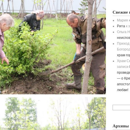
Свежие 
Мария
к
Рита
к 
Ольга H
неиспо
Приход
Богород
храм г
Храм С
записи
провед
— о Кре
апостол
любви!
Архивы