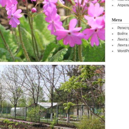
Апрель
Мета
Регист
Войти
Лента 
Лента 
WordPr