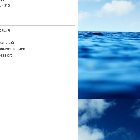
 2013
рация
записей
комментариев
ess.org