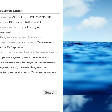
комментарии
 записи
МОЛИТВЕННОЕ СЛУЖЕНИЕ
записи
ВОСКРЕСНАЯ ШКОЛА
elga
к записи
Пути Господни
ведимы!
 Введения во храм Пресвятой
ицы г.Хабаровск
к записи
Уникальный
орода Хабаровска…
вятого апостола Андрея Первозванного
к
В рамках дней православной книги
ены «книжные» беседы со школьниками
щении Руси, о князе Владимире и
е Андрее, о России и Украине, о мире и