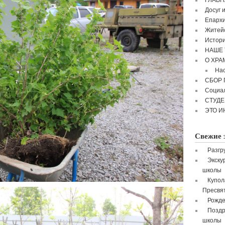
ГЛАВН
Досуг 
Епархи
Житейс
Истори
НАШЕ 
О ХРА
Нас
СБОР
Социа
СТУД
ЭТО И
Свежие 
Разгр
Экску
школы
Купол
Пресвя
Рожде
Поздр
школы