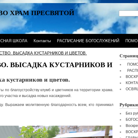
ВО ХРАМ ПРЕСВЯТОЙ
ЕСНАЯ ШКОЛА
Контакты
РАСПИСАНИЕ БОГОСЛУЖЕНИЙ
ПОМО
СТВО. ВЫСАДКА КУСТАРНИКОВ И ЦВЕТОВ.
Страни
ВО. ВЫСАДКА КУСТАРНИКОВ И
ПОМО
РАСП
ВОСК
ка кустарников и цветов.
КОНТ
ОСВЯ
ы по благоустройству клумб и цветников на территории храма.
о участка и высадка новых насаждений.
Рубрики
ду. Выражаем молитвенную благодарность всем, кто принимал
Без ру
БОГО
Воскре
ВОСК