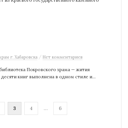
лет из Краевого государственного казённого
/
рам г. Хабаровска
Нет комментариев
библиотека Покровского храма — жития
 десяти книг выполнена в одном стиле и...
3
4
…
6