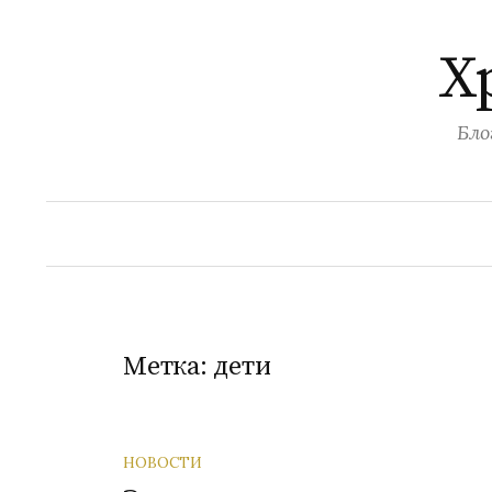
Перейти
к
Х
содержимому
Бло
Метка:
дети
НОВОСТИ