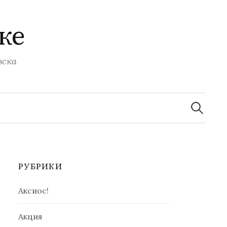
ке
вска
Найти:
РУБРИКИ
Аксиос!
Акция