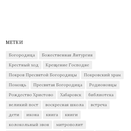
МЕТКИ
Богородица
Божественная Литургия
Крестный ход
Крещение Господне
Покров Пресвятой Богородицы
Покровский храм
Помощь
Пресвятая Богородица
Родионовцы
Рождество Христово
Хабаровск
библиотека
великий пост
воскресная школа
встреча
дети
икона
книга
книги
колокольный звон
митрополит