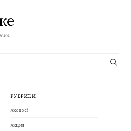
ке
вска
Найти:
РУБРИКИ
Аксиос!
Акция