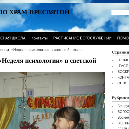
ВО ХРАМ ПРЕСВЯТОЙ
ЕСНАЯ ШКОЛА
Контакты
РАСПИСАНИЕ БОГОСЛУЖЕНИЙ
ПОМО
вном. «Неделя психологии» в светской школе.
Страни
«Неделя психологии» в светской
ПОМО
РАСП
ВОСК
КОНТ
ОСВЯ
Рубрики
Без ру
БОГО
Воскре
ВОСК