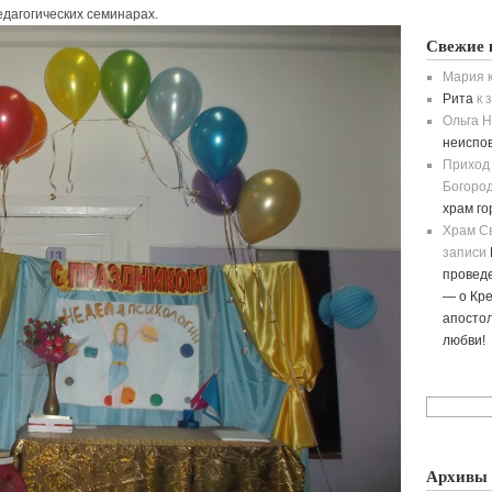
дагогических семинарах.
Свежие 
Мария
к
Рита
к 
Ольга H
неиспо
Приход
Богород
храм г
Храм С
записи
провед
— о Кре
апостол
любви!
Архивы