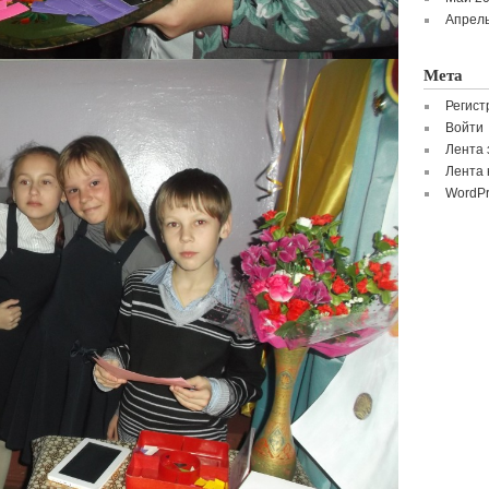
Апрель
Мета
Регист
Войти
Лента 
Лента 
WordPr