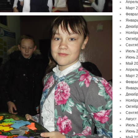
Апрель
Март 
Феврал
Январь
Декабр
Ноябр
Октябр
Сентя
Июль 
Июнь 
Май 2
Апрель
Март 
Феврал
Январь
Декабр
Ноябр
Октябр
Сентя
Август
Июль 
Июнь 
Май 2