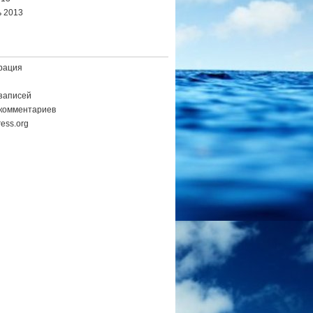
 2013
рация
записей
комментариев
ess.org