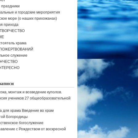
АЯ
и праздники
альные и городские мероприятия
кое море (о наших прихожанах)
я прихода
ТВОРЧЕСТВО
МЕ
тоятель храма
 ПОЖЕРТВОВАНИЙ
льное служение
ЕНЧЕСТВО
НТЕРЕСНО
записи
узка, монтаж и возведение куполов.
рсия учеников 27 общеобразовательной
а для храма Введение во храм
той Богородицы
ственское богослужение
авление с Рождеством от воскресной