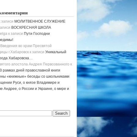
комментарии
 записи
МОЛИТВЕННОЕ СЛУЖЕНИЕ
записи
ВОСКРЕСНАЯ ШКОЛА
elga
к записи
Пути Господни
ведимы!
 Введения во храм Пресвятой
ицы г.Хабаровск
к записи
Уникальный
орода Хабаровска…
вятого апостола Андрея Первозванного
к
В рамках дней православной книги
ены «книжные» беседы со школьниками
щении Руси, о князе Владимире и
е Андрее, о России и Украине, о мире и