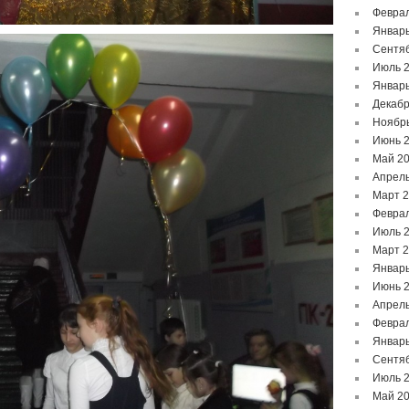
Феврал
Январь
Сентя
Июль 
Январь
Декабр
Ноябр
Июнь 
Май 2
Апрель
Март 
Феврал
Июль 
Март 
Январь
Июнь 
Апрель
Феврал
Январь
Сентя
Июль 
Май 2