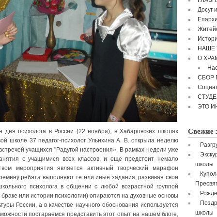
ГЛАВН
Досуг 
Епархи
Житейс
Истори
НАШЕ 
О ХРА
Нас
СБОР
Социа
СТУД
ЭТО И
Свежие 
 дня психолога в России (22 ноября), в Хабаровских школах
вой школе 37 педагог-психолог Ульихина А. В. открыла неделю
Разгр
встречей учащихся "Радугой настроения». В рамках недели уже
Экску
анятия с учащимися всех классов, и еще предстоит немало
школы
твом мероприятия является активный творческий марафон
Купол
еремену ребята выполняют те или иные задания, развивая свои
Пресвя
школьного психолога в общении с любой возрастной группой
Рожде
и браке или истории психологии) опираются на духовные основы
Поздр
туры России, а в качестве научного обоснования используется
школы
зможности постараемся представить этот опыт на нашем блоге,