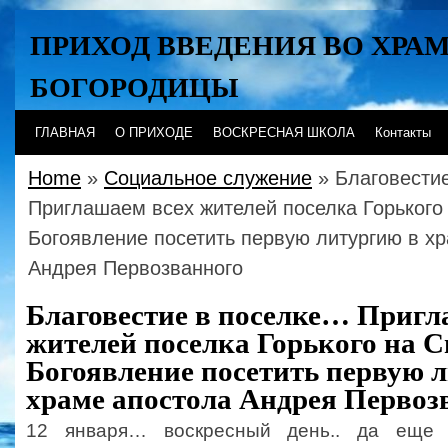
ПРИХОД ВВЕДЕНИЯ ВО ХРА
БОГОРОДИЦЫ
Хабаровск
ГЛАВНАЯ
О ПРИХОДЕ
ВОСКРЕСНАЯ ШКОЛА
Контакты
Home
»
Социальное служение
» Благовести
Приглашаем всех жителей поселка Горького
Богоявление посетить первую литургию в х
Андрея Первозванного
Благовестие в поселке… Пригл
жителей поселка Горького на С
Богоявление посетить первую 
храме апостола Андрея Первоз
12 января… воскресный день.. да еще 