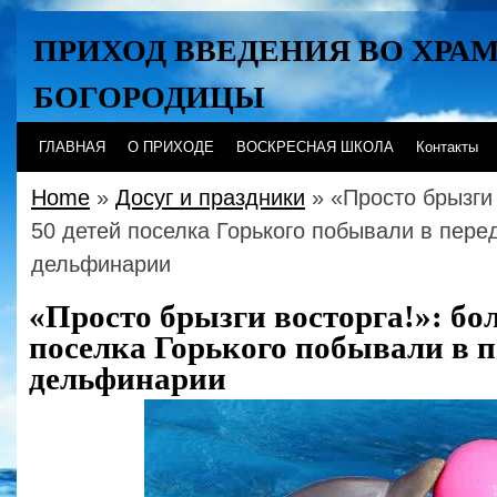
ПРИХОД ВВЕДЕНИЯ ВО ХРА
БОГОРОДИЦЫ
Хабаровск
ГЛАВНАЯ
О ПРИХОДЕ
ВОСКРЕСНАЯ ШКОЛА
Контакты
Home
»
Досуг и праздники
» «Просто брызги 
50 детей поселка Горького побывали в пер
дельфинарии
«Просто брызги восторга!»: бол
поселка Горького побывали в 
дельфинарии