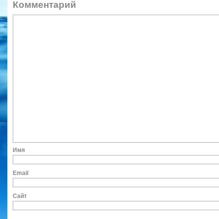
Коммент
Им
Ema
Сайт