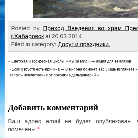
Posted by
Приход Введения во храм Прес
г.Хабаровск
at 20.03.2014
Filed in category:
Досуг и праздники
,
«
Светская и воскресная школы: «Мы за Мир!» — акция для земляков
«Если к грусти есть причина — В миг она покинет вас, Лишь взглянете
запас!» -впечатления от поездки в дельфинарий
»
Добавить комментарий
Ваш адрес email не будет опубликован.
помечены
*