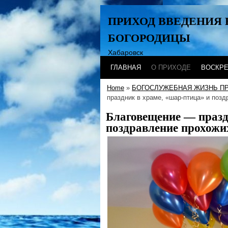
ПРИХОД ВВЕДЕНИЯ 
БОГОРОДИЦЫ
Хабаровск
ГЛАВНАЯ
О ПРИХОДЕ
ВОСКР
Home
»
БОГОСЛУЖЕБНАЯ ЖИЗНЬ П
праздник в храме, «шар-птица» и поз
Благовещение — празд
поздравление прохож