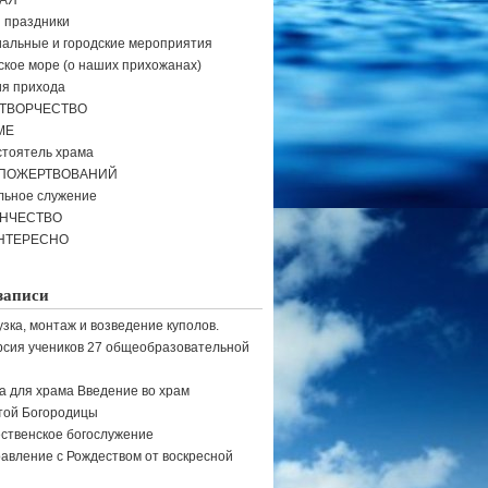
АЯ
и праздники
альные и городские мероприятия
кое море (о наших прихожанах)
я прихода
ТВОРЧЕСТВО
МЕ
тоятель храма
 ПОЖЕРТВОВАНИЙ
льное служение
ЕНЧЕСТВО
НТЕРЕСНО
записи
узка, монтаж и возведение куполов.
рсия учеников 27 общеобразовательной
а для храма Введение во храм
той Богородицы
ственское богослужение
авление с Рождеством от воскресной