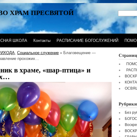
ВО ХРАМ ПРЕСВЯТОЙ
ЕСНАЯ ШКОЛА
Контакты
РАСПИСАНИЕ БОГОСЛУЖЕНИЙ
ПОМО
РИХОДА
,
Социальное служение
» Благовещение —
Страни
дравление прохожих…
ПОМО
ник в храме, «шар-птица» и
РАСП
их…
ВОСК
КОНТ
ОСВЯ
Рубрики
Без ру
БОГО
Воскре
ВОСК