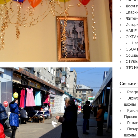
ГЛАВН
Досуг 
Епархи
Житейс
Истори
НАШЕ 
О ХРА
Нас
СБОР
Социа
СТУД
ЭТО И
Свежие 
Разгр
Экску
школы
Купол
Пресвя
Рожде
Поздр
школы