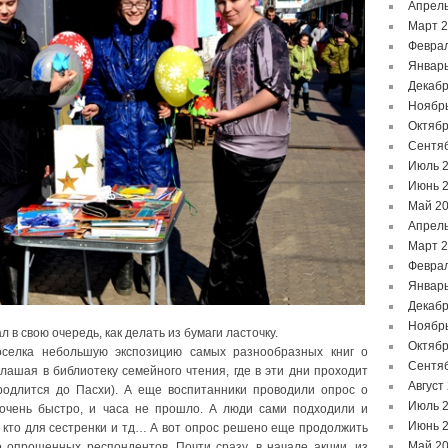
Апрель
Март 
Феврал
Январь
Декабр
Ноябр
Октябр
Сентя
Июль 
Июнь 
Май 2
Апрель
Март 
Феврал
Январь
Декабр
Ноябр
в свою очередь, как делать из бумаги ласточку.
Октябр
оселка небольшую экспозицию самых разнообразных книг о
Сентя
лашая в библиотеку семейного чтения, где в эти дни проходит
Август
родлится до Пасхи). А еще воспитанники проводили опрос о
Июль 
 очень быстро, и часа не прошло. А люди сами подходили и
Июнь 
, кто для сестренки и тд… А вот опрос решено еще продолжить
Май 2
 опрошенных респондентов. Почти сразу, в начале акции, из