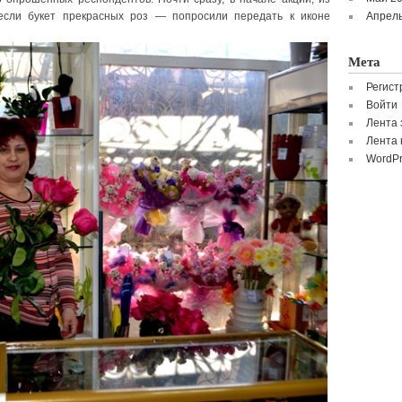
если букет прекрасных роз — попросили передать к иконе
Апрель
Мета
Регист
Войти
Лента 
Лента 
WordPr