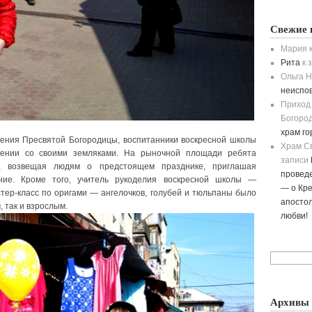
Свежие 
Мария
к
Рита
к 
Ольга H
неиспо
Приход
Богород
храм г
щения Пресвятой Богородицы, воспитанники воскресной школы
Храм С
щении со своими земляками. На рыночной площади ребята
записи
ов, возвещая людям о предстоящем празднике, приглашая
провед
ние. Кроме того, учитель рукоделия воскресной школы —
— о Кре
тер-класс по оригами — ангелочков, голубей и тюльпаны было
апостол
 так и взрослым.
любви!
Архивы