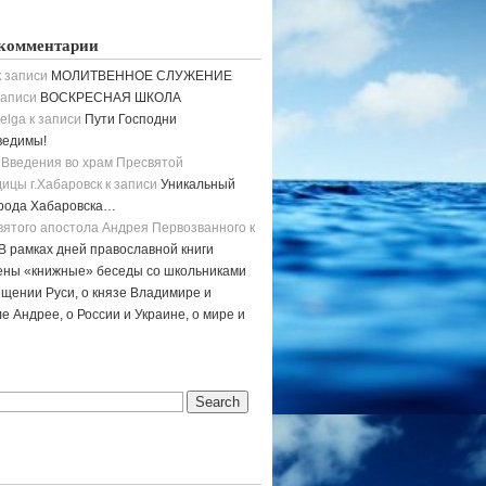
комментарии
 записи
МОЛИТВЕННОЕ СЛУЖЕНИЕ
записи
ВОСКРЕСНАЯ ШКОЛА
elga
к записи
Пути Господни
ведимы!
 Введения во храм Пресвятой
ицы г.Хабаровск
к записи
Уникальный
орода Хабаровска…
вятого апостола Андрея Первозванного
к
В рамках дней православной книги
ены «книжные» беседы со школьниками
щении Руси, о князе Владимире и
е Андрее, о России и Украине, о мире и