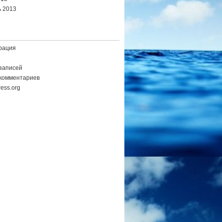
 2013
рация
записей
комментариев
ess.org