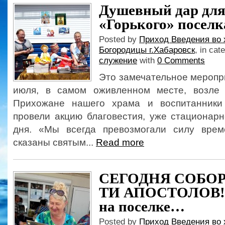
Душевный дар для
«Горького» поселк
Posted by
Приход Введения во 
Богородицы г.Хабаровск
, in cat
служение
with
0 Comments
Это замечательное меропр
июля, в самом оживленном месте, возле 
Прихожане нашего храма и воспитанники
провели акцию благовестия, уже стационарн
дня. «Мы всегда превозмогали силу вре
сказаны святым...
Read more
СЕГОДНЯ СОБОР
ТИ АПОСТОЛОВ! 
на поселке…
Posted by
Приход Введения во 