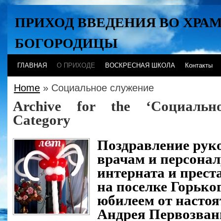
ПРИХОД ВВЕДЕНИЯ ВО ХРА
БОГОРОДИЦЫ
Хабаровск
ГЛАВНАЯ
О ПРИХОДЕ
ВОСКРЕСНАЯ ШКОЛА
Контакты
Home
» Социальное служение
Archive for the ‘Социальн
Category
Поздравление руко
врачам и персона
интерната и прес
на поселке Горько
юбилеем от настоя
Андрея Первозван