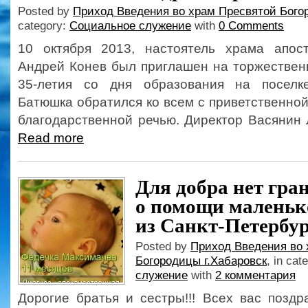
Posted by
Приход Введения во храм Пресвятой Бого
category:
Социальное служение
with
0 Comments
10 октября 2013, настоятель храма апос
Андрей Конев был приглашен на торжествен
35-летия со дня образования на поселке
Батюшка обратился ко всем с приветственной
благодарственной речью. Директор Васянин 
Read more
Для добра нет гра
о помощи маленьк
из Санкт-Петербур
Posted by
Приход Введения во 
Богородицы г.Хабаровск
, in cat
служение
with
2 комментария
Дорогие братья и сестры!!! Всех вас позд