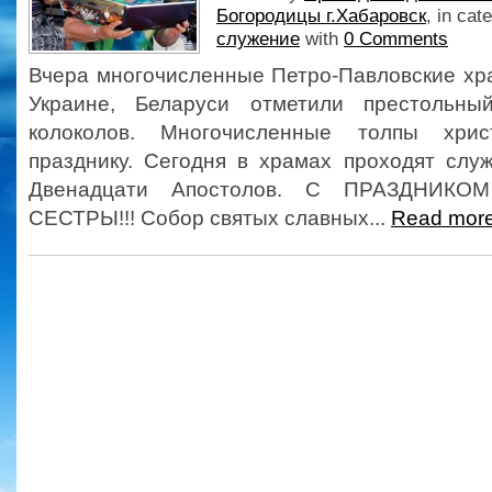
Богородицы г.Хабаровск
, in cat
служение
with
0 Comments
Вчера многочисленные Петро-Павловские хр
Украине, Беларуси отметили престольны
колоколов. Многочисленные толпы хрис
празднику. Сегодня в храмах проходят слу
Двенадцати Апостолов. С ПРАЗДНИК
СЕСТРЫ!!! Собор святых славных...
Read mor