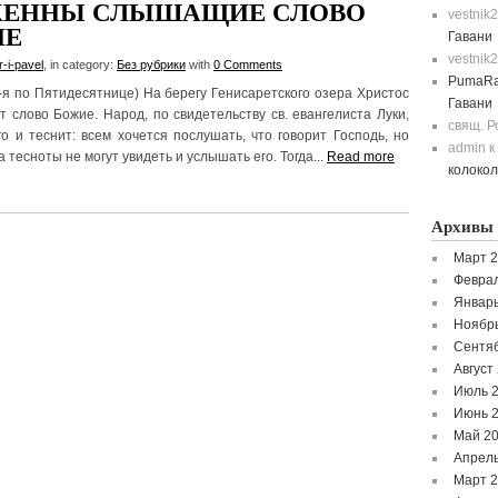
ЖЕННЫ СЛЫШАЩИЕ СЛОВО
vestnik
ИЕ
Гавани
vestnik
r-i-pavel
, in category:
Без рубрики
with
0 Comments
PumaRa
-я по Пятидесятнице) На берегу Генисаретского озера Христос
Гавани
т слово Божие. Народ, по свидетельству св. евангелиста Луки,
свящ. 
го и теснит: всем хочется послушать, что говорит Господь, но
admin
к
а тесноты не могут увидеть и услышать его. Тогда...
Read more
колоко
Архивы
Март 
Феврал
Январь
Ноябр
Сентя
Август
Июль 
Июнь 
Май 2
Апрель
Март 