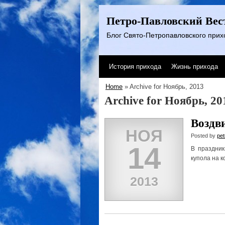
Петро-Павловский Вес
Блог Свято-Петропавловского прихо
История прихода
Жизнь прихода
Home
» Archive for Ноябрь, 2013
Archive for Ноябрь, 20
Воздв
НОЯ
Posted by
pet
14
В праздни
купола на 
2013