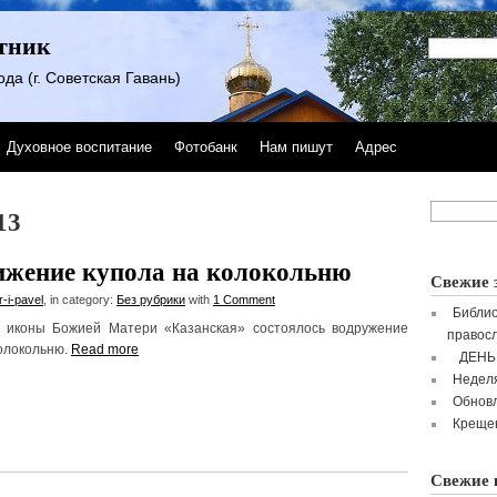
тник
да (г. Советская Гавань)
Духовное воспитание
Фотобанк
Нам пишут
Адрес
13
ижение купола на колокольню
Свежие 
r-i-pavel
, in category:
Без рубрики
with
1 Comment
Библио
к иконы Божией Матери «Казанская» состоялось водружение
правосл
колокольню.
Read more
ДЕНЬ
Неделя
Обнов
Крещен
Свежие 