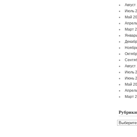
Август
Июль 
Май 2
Апрель
Март 
Январь
Декабр
Ноябр
Октябр
Сентя
Август
Июль 
Июнь 
Май 2
Апрель
Март 
Рубрики
Рубрики