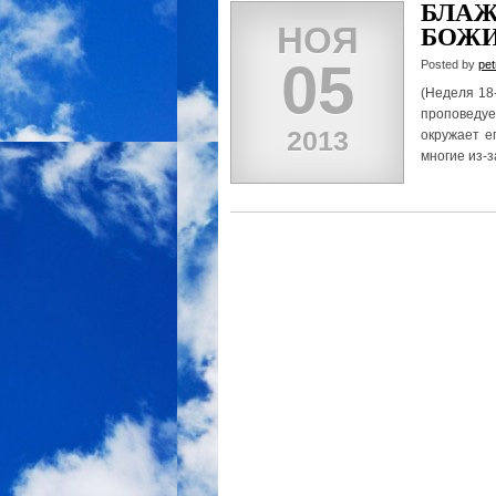
БЛА
НОЯ
БОЖ
05
Posted by
pet
(Неделя 18
проповедуе
2013
окружает е
многие из-з