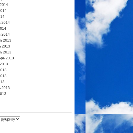
 2014
2014
014
 2014
2014
 2014
ь 2013
ь 2013
ь 2013
брь 2013
 2013
2013
2013
013
 2013
2013