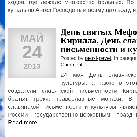
ходов, где лежало множество больных. По
купальню Ангел Господень и возмущал воду, и.
День святых Мефо
МАЙ
Кирилла, День сл
24
письменности и к
Posted by
petr-i-pavel
, in catego
2013
Comment
24 мая День славянско
культуры, а также в это
создатели славянской письменности Ки
братья, греки, православные монахи. 
славянской письменности и культуры являе
России государственно-церковным праздни
Read more