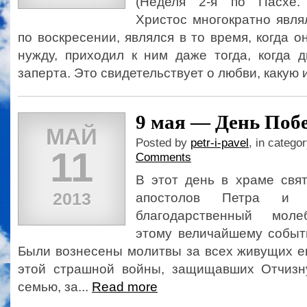
(Неделя 2-я по Пасхе.
Христос многократно явля
по воскресении, являлся в то время, когда о
нужду, приходил к ним даже тогда, когда 
заперта. Это свидетельствует о любви, какую 
9 мая — День Поб
МАЙ
Posted by
petr-i-pavel
, in catego
11
Comments
В этот день в храме свя
2013
апостолов Петра и 
благодарственный моле
этому величайшему событ
Были вознесены молитвы за всех живущих е
этой страшной войны, защищавших Отчизн
семью, за...
Read more