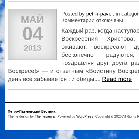
Posted by
petr-i-pavel
, in catego
МАЙ
к
Комментарии
отключены
записи
04
Каждый раз, когда наступа
Воскресения Христова
2013
оживают, воскресают ду
бесконечно радуются
поздравляя друг друга ра
Воскресе!» — и ответным «Воистину Воскрес
день все забывается : и обиды,...
Read more
Петро-Павловский Вестник
.
Theme design by
Themesanyar
. Powered by
WordPress
. Copyright © 2026 All Rights