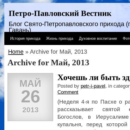
Петро-Павловский Вестник
Блог Свято-Петропавловского прихода (г
Гавань)
История прихода
Жизнь прихода
Духовное воспитание
Фот
Home
» Archive for Май, 2013
Archive for Май, 2013
Хочешь ли быть з
МАЙ
Posted by
petr-i-pavel
, in catego
26
Comment
(Неделя 4-я по Пасхе о р
2013
рассказывает святой 
Богослов, в Иерусалим
купальня, перед которо