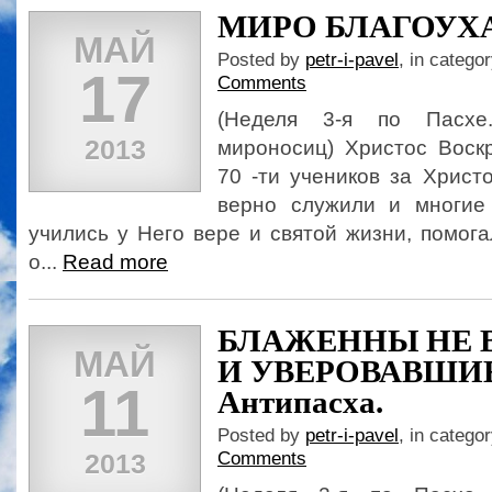
МИРО БЛАГОУХ
МАЙ
Posted by
petr-i-pavel
, in catego
17
Comments
(Неделя 3-я по Пасх
2013
мироносиц) Христос Воскр
70 -ти учеников за Христ
верно служили и многие
учились у Него вере и святой жизни, помог
о...
Read more
БЛАЖЕННЫ НЕ 
МАЙ
И УВЕРОВАВШИЕ.
11
Антипасха.
Posted by
petr-i-pavel
, in catego
2013
Comments