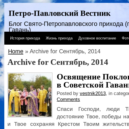
Петро-Павловский Вестник
Блог Свято-Петропавловского прихода (г
Гавань)
История прихода
Жизнь прихода
Духовное воспитание
Фот
Home
» Archive for Сентябрь, 2014
Archive for Сентябрь, 2014
Освящение Поклон
в Советской Гаван
Posted by
vestnik2013
, in catego
Comments
Спаси Господи, люди Т
достояние Твое, победы н
и Твое сохраняя Крестом Твоим жительств