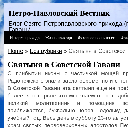
Петро-Павловский Вестник
Блог Свято-Петропавловского прихода (г
Гавань)
История прихода
Жизнь прихода
Духовное воспитание
Фот
Home
»
Без рубрики
» Святыня в Советской 
Святыня в Советской Гавани
О прибытии иконы с частичкой мощей пр
Радонежского знали заблаговременно и с не
В Советской Гавани эта святыня еще не пре
более, что первое что мы знаем о преподоб
великий молитвенник и помощник в
приближается, буквально через недельку, 
учебный год. Весь день в субботу 23-го авгу
храм святых первоверховных апостолов Пе