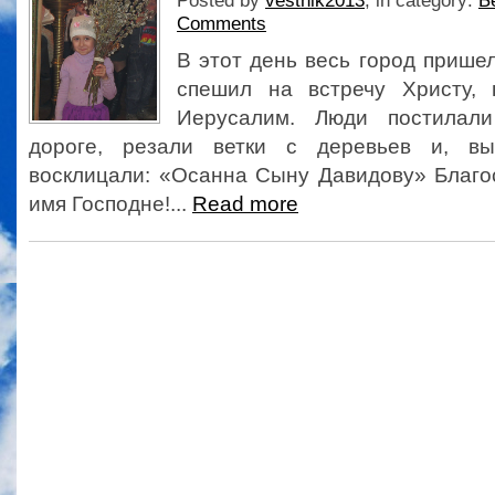
Posted by
vestnik2013
, in category:
Б
Comments
В этот день весь город прише
спешил на встречу Христу, 
Иерусалим. Люди постилал
дороге, резали ветки с деревьев и, вы
восклицали: «Осанна Сыну Давидову» Благо
имя Господне!...
Read more