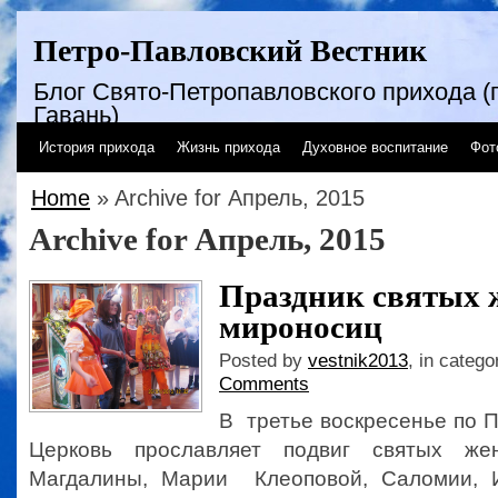
Петро-Павловский Вестник
Блог Свято-Петропавловского прихода (г
Гавань)
История прихода
Жизнь прихода
Духовное воспитание
Фот
Home
» Archive for Апрель, 2015
Archive for Апрель, 2015
Праздник святых 
мироносиц
Posted by
vestnik2013
, in catego
Comments
В третье воскресенье по 
Церковь прославляет подвиг святых жен
Магдалины, Марии Клеоповой, Саломии,