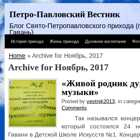
Петро-Павловский Вестник
Блог Свято-Петропавловского прихода (г
Гавань)
История прихода
Жизнь прихода
Духовное воспитание
Фот
Home
» Archive for Ноябрь, 2017
Archive for Ноябрь, 2017
«Живой родник ду
музыки»
Posted by
vestnik2013
, in catego
Comments
Так назывался концерт
который состоялся 24 н
Гавани в Детской Школе Искусств №1. Концер