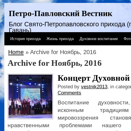
Петро-Павловский Вестник
Блог Свято-Петропавловского прихода (г
Гавань)
История прихода
Жизнь прихода
Духовное воспитание
Фот
Home
» Archive for Ноябрь, 2016
Archive for Ноябрь, 2016
Концерт Духовной
Posted by
vestnik2013
, in catego
Comments
Воспитание духовност
исконным традициям
мировоззрения станов
нравственными проблемами нашего 