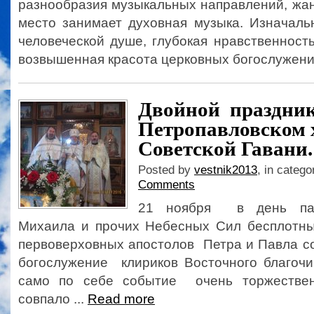
разнообразия музыкальных направлений, жа
место занимает духовная музыка. Изначаль
человеческой душе, глубокая нравственност
возвышенная красота церковных богослужений
Двойной праздник
Петропавловском 
Советской Гавани.
Posted by
vestnik2013
, in catego
Comments
21 ноября в день пам
Михаила и прочих Небесных Сил бесплотн
первоверховных апостолов Петра и Павла с
богослужение клириков Восточного благочи
само по себе событие очень торжеств
совпало ...
Read more