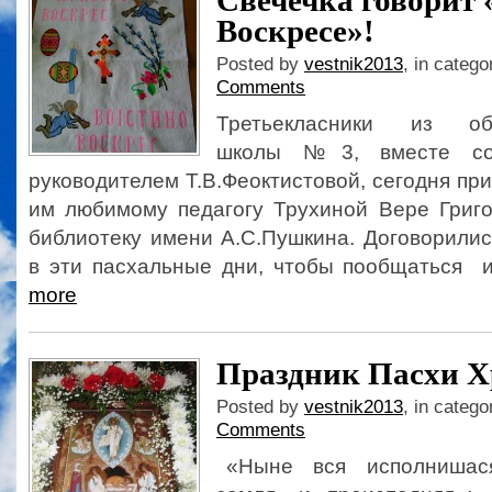
Свечечка говорит 
Воскресе»!
Posted by
vestnik2013
, in catego
Comments
Третьекласники из общ
школы №3, вместе со
руководителем Т.В.Феоктистовой, сегодня пр
им любимому педагогу Трухиной Вере Григо
библиотеку имени А.С.Пушкина. Договорилис
в эти пасхальные дни, чтобы пообщаться и
more
Праздник Пасхи Х
Posted by
vestnik2013
, in catego
Comments
«Ныне вся исполнишася