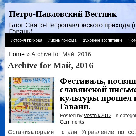
Петро-Павловский Вестник
Блог Свято-Петропавловского прихода (г
Гавань)
История прихода
Жизнь прихода
Духовное воспитание
Фот
Home
» Archive for Май, 2016
Archive for Май, 2016
Фестиваль, посв
славянской письм
культуры прошел 
Гавани.
Posted by
vestnik2013
, in catego
Comments
Организаторами стали Управление по со