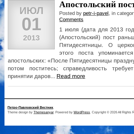
Апостольский пос
ИЮЛ
Posted by
petr-i-pavel
, in catego
01
Comments
1 июля (дата для 2013 го
2013
(Апостольский) пост рань
Пятидесятницы. О церко
этого поста упоминаетс
апостольских: «После Пятидесятницы праздну
потом поститесь; справедливость требуе
принятии даров...
Read more
Петро-Павловский Вестник
.
Theme design by
Themesanyar
. Powered by
WordPress
. Copyright © 2026 All Rights