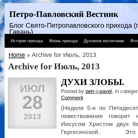
Петро-Павловский Вестник
Блог Свято-Петропавловского прихода (г
Гавань)
История прихода
Жизнь прихода
Духовное воспитание
Фот
Home
» Archive for Июль, 2013
Archive for Июль, 2013
ДУХИ ЗЛОБЫ.
ИЮЛ
Posted by
petr-i-pavel
, in catego
28
Comment
(Неделя 5-я по Пятидесят
2013
повествование говорит
Иисусом Христом двух б
Гергесинской. Эт