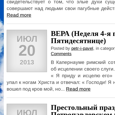
свидетельствует о том, что злые духи сущ
совершают над людьми свои пагубные действия
Read more
ВЕРА (Неделя 4-я 
ИЮЛ
Пятидесятнице)
20
Posted by
petr-i-pavel
, in catego
Comments
2013
В Капернауме римский сот
об исцелении своего слуги.
« Я приду и исцелю его» 
упал к ногам Христа и отвечал: « Господи! Я
вошел под кров мой, но...
Read more
Престольный праз
ИЮЛ
Петропавловском 