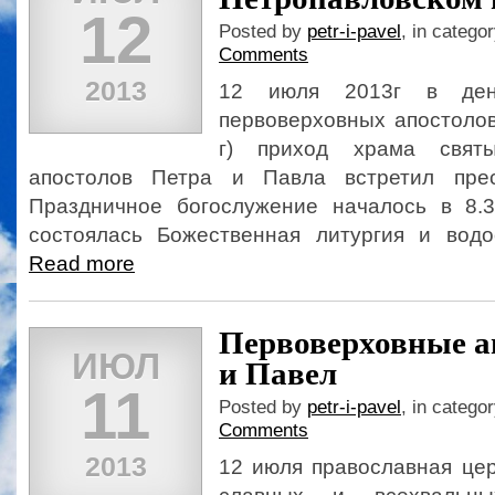
12
Posted by
petr-i-pavel
, in catego
Comments
2013
12 июля 2013г в ден
первоверховных апостолов
г) приход храма святы
апостолов Петра и Павла встретил прес
Праздничное богослужение началось в 8.3
состоялась Божественная литургия и водос
Read more
Первоверховные а
ИЮЛ
и Павел
11
Posted by
petr-i-pavel
, in catego
Comments
2013
12 июля православная цер