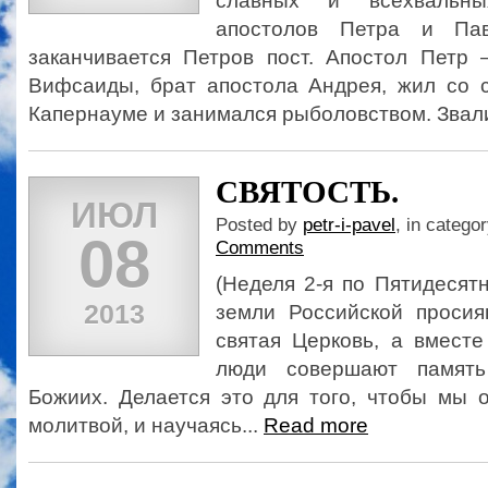
славных и всехвальны
апостолов Петра и Па
заканчивается Петров пост. Апостол Петр
Вифсаиды, брат апостола Андрея, жил со 
Капернауме и занимался рыболовством. Звали
СВЯТОСТЬ.
ИЮЛ
Posted by
petr-i-pavel
, in catego
08
Comments
(Неделя 2-я по Пятидесятн
2013
земли Российской проси
святая Церковь, а вмест
люди совершают память
Божиих. Делается это для того, чтобы мы 
молитвой, и научаясь...
Read more