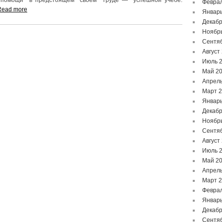
 помощи в предстоящем своем труде — успешной учебе.
Феврал
Read more
Январь
Декабр
Ноябр
Сентя
Август
Июль 
Май 2
Апрель
Март 
Январь
Декабр
Ноябр
Сентя
Август
Июль 
Май 2
Апрель
Март 
Феврал
Январь
Декабр
Сентя