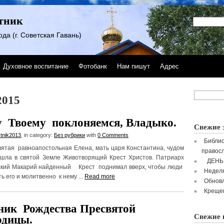
тник
да (г. Советская Гавань)
Духовное воспитание
Фотобанк
Нам пишут
Адрес
2015
у Твоему поклоняемся, Владыко.
Свежие 
tnik2013
, in category:
Без рубрики
with
0 Comments
Библио
вноапостольная Елена, мать царя Константина, чудом
правосл
ла в святой Земле Животворящий Крест Христов. Патриарх
ДЕНЬ
кий Макарий найденный Крест поднимал вверх, чтобы люди
Неделя
ь его и молитвенно к нему ...
Read more
Обнов
Крещен
ник Рождества Пресвятой
Свежие 
одицы.