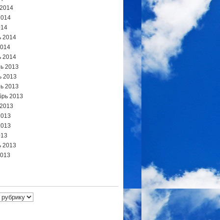
 2014
2014
014
 2014
2014
 2014
ь 2013
ь 2013
ь 2013
брь 2013
 2013
2013
2013
013
 2013
2013