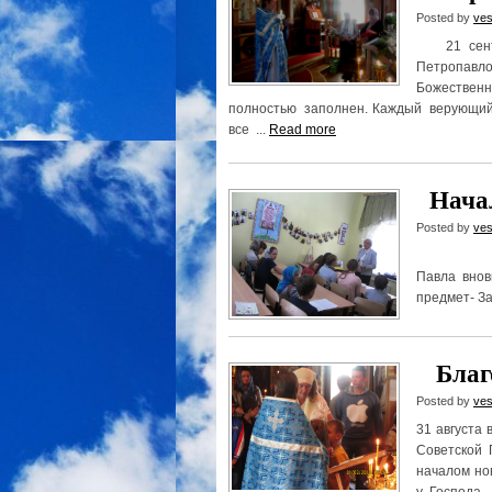
Posted by
ves
21 сентяб
Петропавл
Божестве
полностью заполнен. Каждый верующий
все ...
Read more
Начал
Posted by
ves
20 сент
Павла вно
предмет- За
Благо
Posted by
ves
31 августа
Советской 
началом но