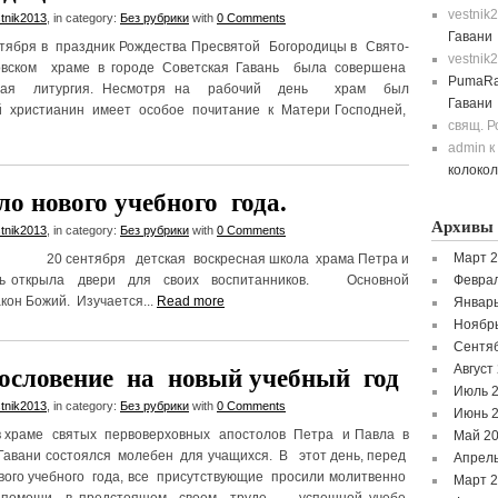
vestnik
tnik2013
, in category:
Без рубрики
with
0 Comments
Гавани
ря в праздник Рождества Пресвятой Богородицы в Свято-
vestnik
овском храме в городе Советская Гавань была совершена
PumaRa
нная литургия. Несмотря на рабочий день храм был
Гавани
 христианин имеет особое почитание к Матери Господней,
свящ. 
admin
к
колоко
о нового учебного года.
Архивы
tnik2013
, in category:
Без рубрики
with
0 Comments
Март 
ября детская воскресная школа храма Петра и
вь открыла двери для своих воспитанников. Основной
Феврал
кон Божий. Изучается...
Read more
Январь
Ноябр
Сентя
Август
словение на новый учебный год
Июль 
tnik2013
, in category:
Без рубрики
with
0 Comments
Июнь 
 в храме святых первоверховных апостолов Петра и Павла в
Май 2
Гавани состоялся молебен для учащихся. В этот день, перед
Апрель
вого учебного года, все присутствующие просили молитвенно
Март 