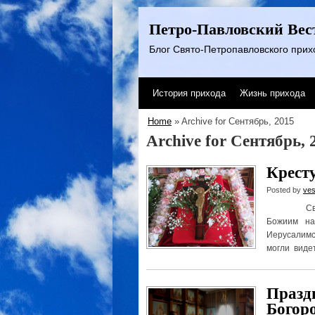
Петро-Павловский Вес
Блог Свято-Петропавловского прихо
История прихода
Жизнь прихода
Home
» Archive for Сентябрь, 2015
Archive for Сентябрь, 
Крест
Posted by
ves
Святая ра
Божиим наш
Иерусалимс
могли видет
Празд
Богор