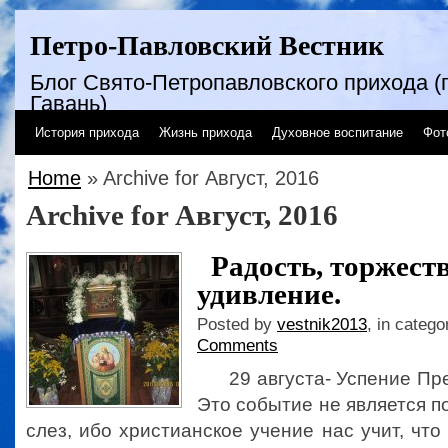
Петро-Павловский Вестник
Блог Свято-Петропавловского прихода (г
Гавань)
История прихода
Жизнь прихода
Духовное воспитание
Фот
Home
» Archive for Август, 2016
Archive for Август, 2016
Радость, торжест
удивление.
Posted by
vestnik2013
, in catego
Comments
29 августа- Успение Пре
Это событие не является п
слез, ибо христианское учение нас учит, что