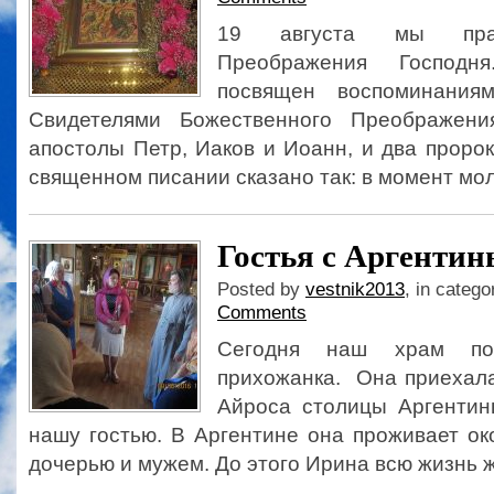
19 августа мы праз
Преображения Господн
посвящен воспоминания
Свидетелями Божественного Преображен
апостолы Петр, Иаков и Иоанн, и два проро
священном писании сказано так: в момент мол
Гостья с Аргентин
Posted by
vestnik2013
, in catego
Comments
Сегодня наш храм пос
прихожанка. Она приехала
Айроса столицы Аргентины
нашу гостью. В Аргентине она проживает ок
дочерью и мужем. До этого Ирина всю жизнь ж