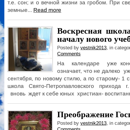
т.е. сон; и о вечной жизни за гробом. При св
земные...
Read more
Воскресная школа
началу нового учеб
Posted by
vestnik2013
, in catego
Comments
На календаре уже коне
означает, что не далеко у
сентября, по новому стилю, а по старому- 1 
школа Свято-Петропавловского прихода г
вновь ждет к себе юных христиан- воспитанн
Преображение Гос
Posted by
vestnik2013
, in catego
Comments