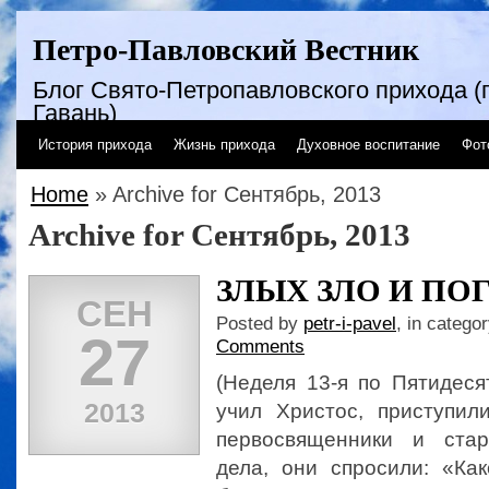
Петро-Павловский Вестник
Блог Свято-Петропавловского прихода (г
Гавань)
История прихода
Жизнь прихода
Духовное воспитание
Фот
Home
» Archive for Сентябрь, 2013
Archive for Сентябрь, 2013
ЗЛЫХ ЗЛО И ПО
СЕН
Posted by
petr-i-pavel
, in catego
27
Comments
(Неделя 13-я по Пятидеся
2013
учил Христос, приступил
первосвященники и ста
дела, они спросили: «Ка