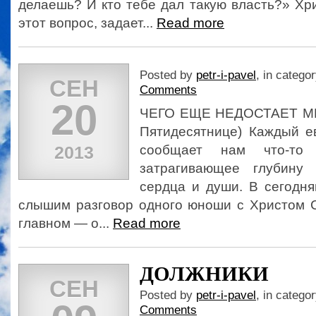
делаешь? И кто тебе дал такую власть?» Хри
этот вопрос, задает...
Read more
Posted by
petr-i-pavel
, in catego
СЕН
Comments
20
ЧЕГО ЕЩЕ НЕДОСТАЕТ МНЕ
Пятидесятнице) Каждый ев
2013
сообщает нам что-то 
затрагивающее глубину
сердца и души. В сегодн
слышим разговор одного юноши с Христом 
главном — о...
Read more
ДОЛЖНИКИ
СЕН
Posted by
petr-i-pavel
, in catego
Comments