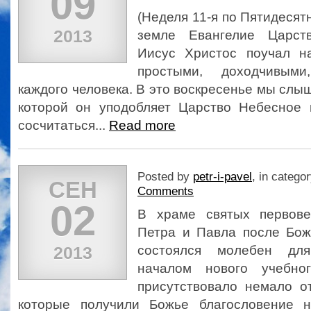
09
(Неделя 11-я по Пятидесят
2013
земле Евангелие Царст
Иисус Христос поучал 
простыми, доходчивым
каждого человека. В это воскресенье мы слыш
которой он уподобляет Царство Небесное
сосчитаться...
Read more
Posted by
petr-i-pavel
, in catego
СЕН
Comments
02
В храме святых первове
Петра и Павла после Бож
2013
состоялся молебен дл
началом нового учебно
присутствовало немало от
которые получили Божье благословение н