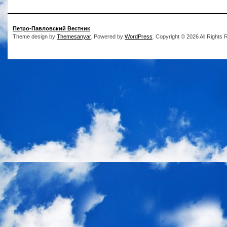
Петро-Павловский Вестник
.
Theme design by
Themesanyar
. Powered by
WordPress
. Copyright © 2026 All Rights