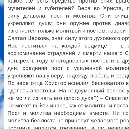
Какое же есть средство против этих враг
мучителей и губителей? Вера во Христа, 
силу диавола, пост и молитва. Они очищ
укрепляют душу, они оружие против диав
изгоняется только молитвой и постом, говорит 
Святая Церковь, зная силу этого духовного о
Нас поститься на каждой седмице — в с
воспоминание страданий и смерти нашего С
четырех в году многодневных постов и в д
дни, соединяя пост с усиленной молитво
укрепляют нашу веру, надежду, любовь и соед
По вере отца Христос исцелил бесноватого ю
сделать апостолы. На недоуменный вопрос 
не могли изгнать его (злого духа?) – Cпасите
не может выйти иначе, как от молитвы и поста 
Пост и молитва необходимы вместе. Ни по
молитва без поста не принесут желаемого рез
постника молится трезвенно, а ум невозд