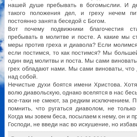
нашей душе пребывать в богомыслии. И д
такого положения дел, и греху нечем пи
постоянно занята беседой с Богом.
Вот почему подвижники благочестия ст
пребывать в молитве и посте. А какие мы 
меры против греха и диавола? Если молимся
если постимся, то как постимся? Мы больш
один вид молитвы и поста. Мы сами виноваты 
грех обладают нами. Мы сами виноваты, что
над собой.
Нечистые духи боятся имени Христова. Хот
волю диавольскую, однако вселятся в нас бес
все-таки не смеют, за редким исключением. 
помнить, что ругаться диаволом, не только
Когда мы зовем беса, посылаем к нему, он и п
Господи, не введи нас во искушение, но избави