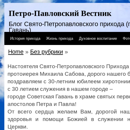
Петро-Павловский Вестник
Блог Свято-Петропавловского прихода (г
Гавань)
История прихода
Жизнь прихода
Духовное воспитание
Фот
Home
»
Без рубрики
»
Настоятеля Свято-Петропавловского Прихода
протоиерея Михаила Сабова, дорого нашего 
поздравляем с 30-летним юбилеем хиротонии
с 30 летием служения в нашем городе –
городе Советская Гавань в храме святых пер
апостолов Петра и Павла!
От всего сердца желаем Вам, дорогой наш
здоровья и помощи Божией в служении н
Церкви.