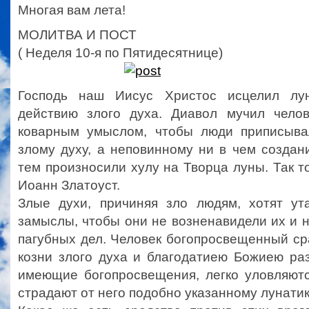
Многая вам лета!
МОЛИТВА И ПОСТ
( Неделя 10-я по Пятидесятнице)
Господь наш Иисус Христос исцелил лун
действию злого духа. Диавол мучил чело
коварным умыслом, чтобы люди приписыва
злому духу, а неповинному ни в чем созда
тем произносили хулу на Творца луны. Так то
Иоанн Златоуст.
Злые духи, причиняя зло людям, хотят ут
замыслы, чтобы они не возненавидели их и н
пагубных дел. Человек богопросвещенный ср
козни злого духа и благодатиею Божиею ра
имеющие богопросвещения, легко уловляютс
страдают от него подобно указанному лунатик