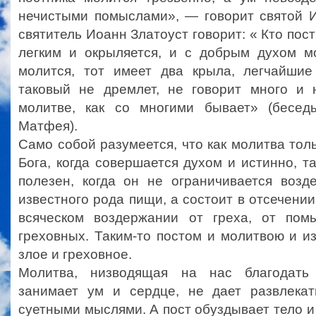
нечистыми помыслами», — говорит святой И
святитель Иоанн Златоуст говорит: « Кто пост
легким и окрыляется, и с добрым духом мо
молится, тот имеет два крыла, легчайшие
таковый не дремлет, не говорит много и 
молитве, как со многими бывает» (бесед
Матфея).
Само собой разумеется, что как молитва толь
Бога, когда совершается духом и истинно, та
полезен, когда он не ограничивается возд
известного рода пищи, а состоит в отсечении
всяческом воздержании от греха, от пом
греховных. Таким-то постом и молитвою и из
злое и греховное.
Молитва, низводящая на нас благодать
занимает ум и сердце, не дает развлекат
суетными мыслями. А пост обуздывает тело и