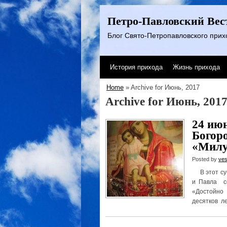
Петро-Павловский Вес
Блог Свято-Петропавловского прихо
История прихода
Жизнь прихода
Home
» Archive for Июнь, 2017
Archive for Июнь, 201
24 ию
Богор
«Милу
Posted by
ves
В этот суб
и Павла с
«Достойно
десятков ле