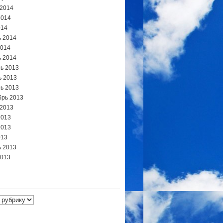
 2014
2014
014
 2014
2014
 2014
ь 2013
ь 2013
ь 2013
брь 2013
 2013
2013
2013
013
 2013
2013