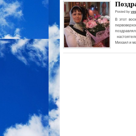
Поздр
Posted by
ves
В этот вос
первоверх
поздравля
настоятел
Михаил и ма