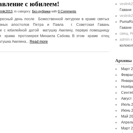
авление с юбилеем!
vestnik
Гавани
tnik2013
, in category:
Без рубрики
with
0 Comments
vestnik
кресный день после Божественной литургии в храме святых
PumaRa
овных апостолов Петра и Павла г. Советская Гавань
Гавани
ли с юбилейной датой матушку Акилину, первую помощницу
свящ. 
я храма протоиерея Михаила Сабова. В этом храме отец
admin
к
тушка Акилина...
Read more
колоко
Архивы
Март 
Феврал
Январь
Ноябр
Сентя
Август
Июль 
Июнь 
Май 2
Апрель
Март 