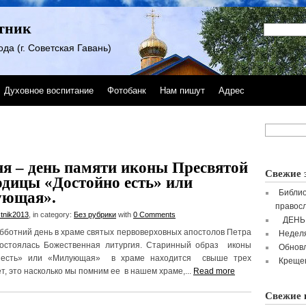
тник
да (г. Советская Гавань)
Духовное воспитание
Фотобанк
Нам пишут
Адрес
7
ня – день памяти иконы Пресвятой
Свежие 
одицы «Достойно есть» или
Библио
ющая».
правосл
tnik2013
, in category:
Без рубрики
with
0 Comments
ДЕНЬ
ботний день в храме святых первоверховных апостолов Петра
Неделя
остоялась Божественная литургия. Старинный образ иконы
Обнов
 есть» или «Милующая» в храме находится свыше трех
Крещен
т, это насколько мы помним ее в нашем храме,...
Read more
Свежие 