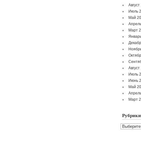
Август
Июль 
Май 2
Апрель
Март 
Январь
Декабр
Ноябр
Октябр
Сентя
Август
Июль 
Июнь 
Май 2
Апрель
Март 
Рубрики
Рубрики