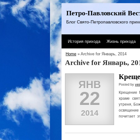
Петро-Павловский Вес
Блог Свято-Петропавловского прихо
История прихода
Жизнь прихода
Home
» Archive for Январь, 2014
Archive for Январь, 20
Креще
ЯНВ
Posted by
ve
22
Крещение 
храме свя
утреня, Бо
освящени
2014
почитает эт