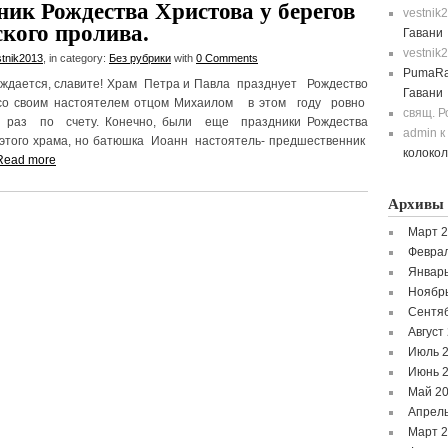
ник Рождества Христова у берегов
vestnik
ского пролива.
Гавани
vestnik
stnik2013
, in category:
Без рубрики
with
0 Comments
PumaRa
ждается, славите! Храм Петра и Павла празднует Рождество
Гавани
со своим настоятелем отцом Михаилом в этом году ровно
свящ. 
 раз по счету. Конечно, были еще праздники Рождества
admin
к
 этого храма, но батюшка Иоанн настоятель- предшественник
колоко
Read more
Архивы
Март 
Феврал
Январь
Ноябр
Сентя
Август
Июль 
Июнь 
Май 2
Апрель
Март 