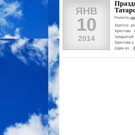
Празд
ЯНВ
Татар
10
Posted by
ve
Христос ро
Христово 
2014
тридцатый
Христова у
(один из ...