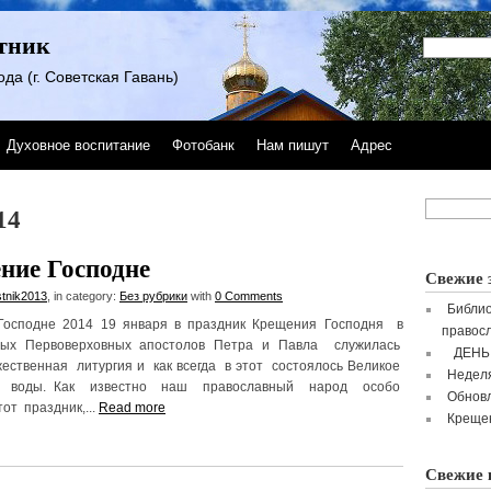
тник
да (г. Советская Гавань)
Духовное воспитание
Фотобанк
Нам пишут
Адрес
14
ние Господне
Свежие 
stnik2013
, in category:
Без рубрики
with
0 Comments
Библио
Господне 2014 19 января в праздник Крещения Господня в
правосл
тых Первоверховных апостолов Петра и Павла служилась
ДЕНЬ
жественная литургия и как всегда в этот состоялось Великое
Неделя
е воды. Как известно наш православный народ особо
Обнов
от праздник,...
Read more
Крещен
Свежие 