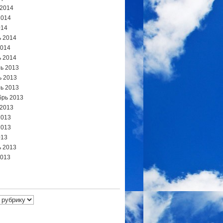
 2014
2014
014
 2014
2014
 2014
ь 2013
ь 2013
ь 2013
брь 2013
 2013
2013
2013
013
 2013
2013