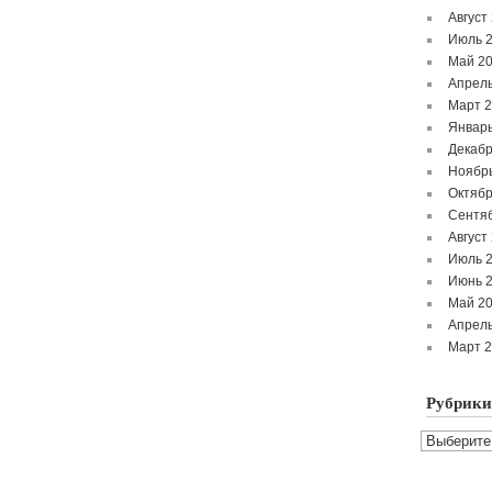
Август
Июль 
Май 2
Апрель
Март 
Январь
Декабр
Ноябр
Октябр
Сентя
Август
Июль 
Июнь 
Май 2
Апрель
Март 
Рубрики
Рубрики