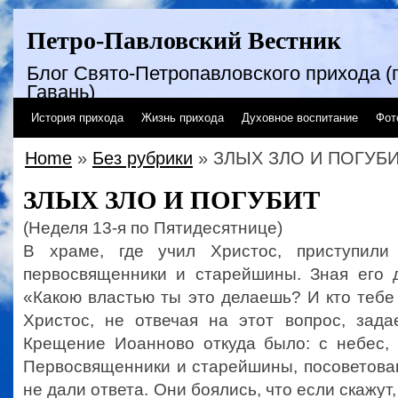
Петро-Павловский Вестник
Блог Свято-Петропавловского прихода (г
Гавань)
История прихода
Жизнь прихода
Духовное воспитание
Фот
Home
»
Без рубрики
» ЗЛЫХ ЗЛО И ПОГУБ
ЗЛЫХ ЗЛО И ПОГУБИТ
(Неделя 13-я по Пятидесятнице)
В храме, где учил Христос, приступили
первосвященники и старейшины. Зная его д
«Какою властью ты это делаешь? И кто тебе
Христос, не отвечая на этот вопрос, зада
Крещение Иоанново откуда было: с небес, 
Первосвященники и старейшины, посоветова
не дали ответа. Они боялись, что если скажут,