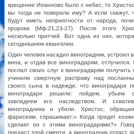
крещение Иоанново было с небес, то Христос
вы тогда не поверили ему? А если скажут, ч
будут иметь неприятности от народа, поч
пророка (Мф.21,23-27). После этого Хри
несколько притчей. Вот одна из них, котор
сегодняшнем евангелии.
Один человек насадил виноградник, устроил в
вина, и отдав все виноградарям, отлучился.
послал своих слуг к виноградарям получить
учинили смертную расправу над посланны
своего сына в надежде, что виноградари п
виноградари решили: пойдем, убьем с
завладеем его наследством. И схвати
виноградника и убили. Христос, обраща
фарисеям, спрашивает:» Когда придет хозяи
сделает он с этими виноградарями?» Гово
предаст злой смерти, а виноградник отдаст д