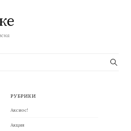
ке
вска
Найти:
РУБРИКИ
Аксиос!
Акция