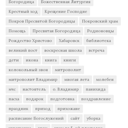
Богородица
Божественная Литургия
Крестный ход
Крещение Господне
Покров Пресвятой Богородицы
Покровский храм
Помощь
Пресвятая Богородица
Родионовцы
Рождество Христово
Хабаровск
библиотека
великий пост
воскресная школа
встреча
дети
икона
книга
книги
колокольный звон
митрополит
митрополит Владимир
многая лета
молебен
мчс
настоятель
о. Владимир
панихида
пасха
подарок
подготовка
поздравление
праздник
приход
прихожане
расписание Богослужений
сайт
уборка
украшение
храм
храм на 5-ой площадке