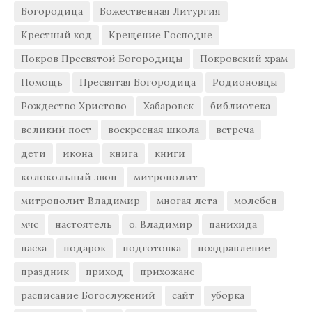
Богородица
Божественная Литургия
Крестный ход
Крещение Господне
Покров Пресвятой Богородицы
Покровский храм
Помощь
Пресвятая Богородица
Родионовцы
Рождество Христово
Хабаровск
библиотека
великий пост
воскресная школа
встреча
дети
икона
книга
книги
колокольный звон
митрополит
митрополит Владимир
многая лета
молебен
мчс
настоятель
о. Владимир
панихида
пасха
подарок
подготовка
поздравление
праздник
приход
прихожане
расписание Богослужений
сайт
уборка