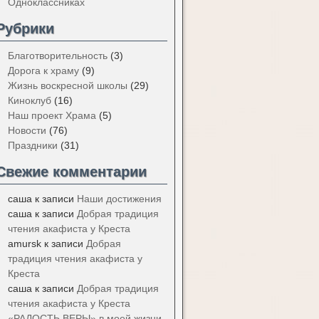
Одноклассниках
Рубрики
Благотворительность
(3)
Дорога к храму
(9)
Жизнь воскресной школы
(29)
Киноклуб
(16)
Наш проект Храма
(5)
Новости
(76)
Праздники
(31)
Свежие комментарии
саша
к записи
Наши достижения
саша
к записи
Добрая традиция
чтения акафиста у Креста
amursk
к записи
Добрая
традиция чтения акафиста у
Креста
саша
к записи
Добрая традиция
чтения акафиста у Креста
«РАДОСТЬ ВЕРЫ» в моей жизни