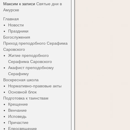
Максим
к записи
Святые дни в
Амурске
Главная
Новости
Праздники
Богослужения
Приход преподобного Серафима
Саровского
Житие преподобного
Серафима Саровского
Акафист преподобному
Серафиму
Воскресная школа
Нормативно-правовые акты
Основной блок
Подготовка к таинствам
Крещение
Венчание
Исповедь
Причастие
Елеосвящение