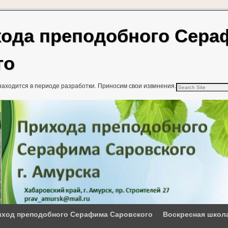
хода преподобного Сер
го
находится в периоде разработки. Приносим свои извинения.
ход преподобного Серафима Саровского
Воскресная школ