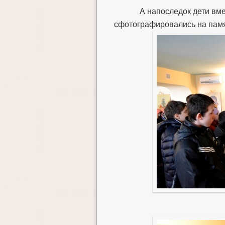
А напоследок дети вм
сфотографировались на памя