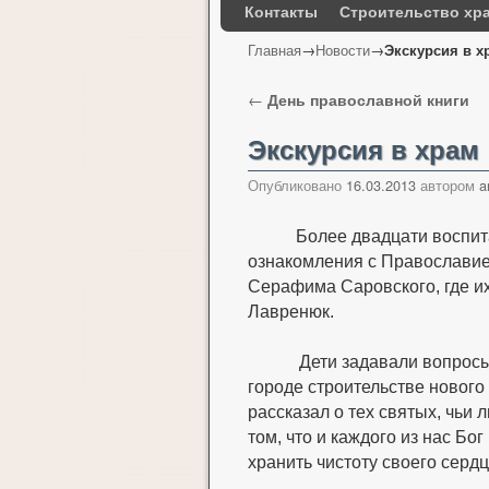
Контакты
Строительство хр
Главная
→
Новости
→
Экскурсия в х
Навигация по записям
←
День православной книги
Экскурсия в храм
Опубликовано
16.03.2013
автором
a
Более двадцати воспита
ознакомления с Православие
Серафима Саровского, где и
Лавренюк.
Дети задавали вопросы
городе строительстве нового
рассказал о тех святых, чьи 
том, что и каждого из нас Бо
хранить чистоту своего сердц