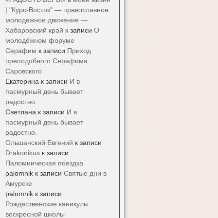
| "Курс-Восток" — православное
молодежное движение —
Хабаровский край
к записи
О
молодёжном форуме
Серафим
к записи
Приход
преподобного Серафима
Саровского
Екатерина
к записи
И в
пасмурный день бывает
радостно.
Светлана
к записи
И в
пасмурный день бывает
радостно.
Ольшанский Евгений
к записи
Drakonikus
к записи
Паломническая поездка
palomnik
к записи
Святые дни в
Амурске
palomnik
к записи
Рождественские каникулы
воскресной школы