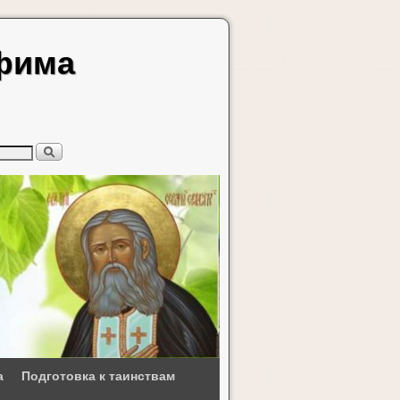
афима
а
Подготовка к таинствам