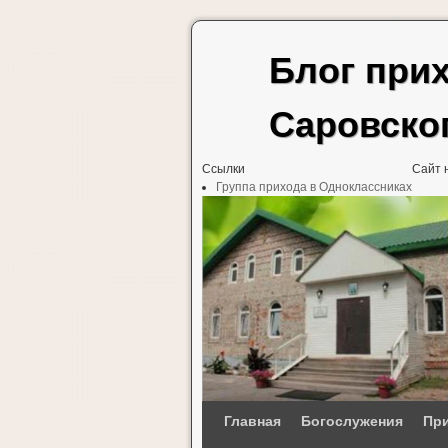
Блог при
Саровско
Ссылки
Сайт 
Группа прихода в Одноклассниках
Перейти к основному содержимому
Перейти к дополнительному содержимому
Главная
Богослужения
При