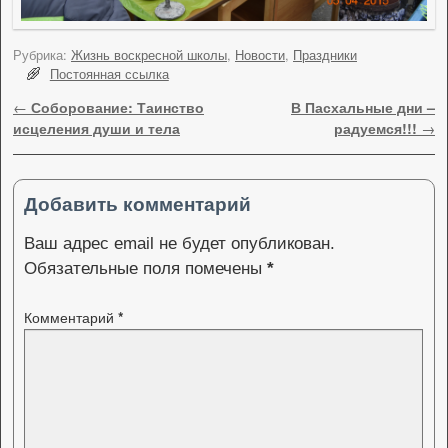
Рубрика:
Жизнь воскресной школы
,
Новости
,
Праздники
Постоянная ссылка
Навигация по записям
←
Соборование: Таинство
В Пасхальные дни –
исцеления души и тела
радуемся!!!
→
Добавить комментарий
Ваш адрес email не будет опубликован.
Обязательные поля помечены
*
Комментарий
*