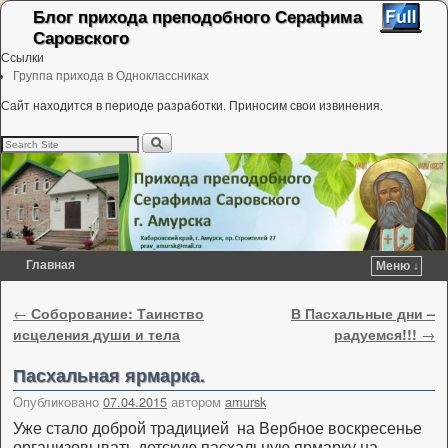
Блог прихода преподобного Серафима
Саровского
Ссылки
Группа прихода в Одноклассниках
Сайт находится в периоде разработки. Приносим свои извинения.
Главная
Меню ↓
Перейти к основному содержимому
Перейти к дополнительному содержимому
Навигация по записям
←
Соборование: Таинство
В Пасхальные дни –
исцеления души и тела
радуемся!!!
→
Пасхальная ярмарка.
Опубликовано
07.04.2015
автором
amursk
Уже стало доброй традицией на Вербное воскресенье
организовывать детскую пасхальную ярмарку на