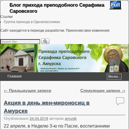
Блог прихода преподобного Серафима
Саровского
Ссылки
Группа прихода в Одноклассниках
Сайт находится в периоде разработки. Приносим свои извинения.
Главная
Меню ↓
Перейти к основному содержимому
Перейти к дополнительному содержимому
Навигация по записям
←
Предыдущие записи
Следующие записи
→
Акция в день жен-мироносиц в
Амурске
Опубликовано
24.04.2018
автором
amursk
22 апреля, в Неделю 3-ю по Пасхе, воспитанники