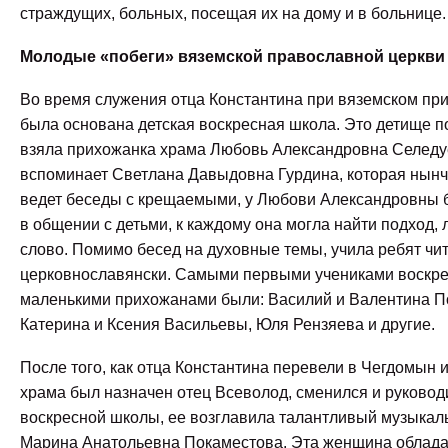
страждущих, больных, посещая их на дому и в больнице.
Молодые «побеги» вяземской православной церкви
Во время служения отца Константина при вяземском пр
была основана детская воскресная школа. Это детище п
взяла прихожанка храма Любовь Александровна Селеду
вспоминает Светлана Давыдовна Гурдина, которая нынч
ведет беседы с крещаемыми, у Любови Александровны 
в общении с детьми, к каждому она могла найти подход, 
слово. Помимо бесед на духовные темы, учила ребят чит
церковнославянски. Самыми первыми учениками воскр
маленькими прихожанами были: Василий и Валентина П
Катерина и Ксения Васильевы, Юля Рензяева и другие.
После того, как отца Константина перевели в Чегдомын 
храма был назначен отец Всеволод, сменился и руковод
воскресной школы, ее возглавила талантливый музыкал
Марина Анатольевна Покаместова. Эта женщина облада