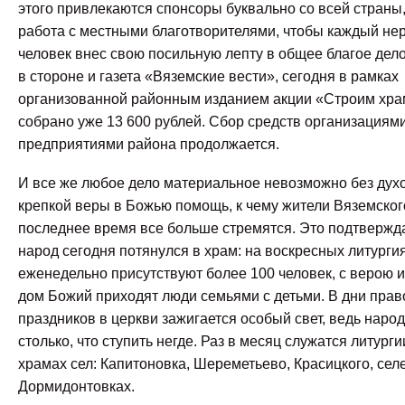
этого привлекаются спонсоры буквально со всей страны,
работа с местными благотворителями, чтобы каждый н
человек внес свою посильную лепту в общее благое дело
в стороне и газета «Вяземские вести», сегодня в рамках
организованной районным изданием акции «Строим хра
собрано уже 13 600 рублей. Сбор средств организациями
предприятиями района продолжается.
И все же любое дело материальное невозможно без дух
крепкой веры в Божью помощь, к чему жители Вяземског
последнее время все больше стремятся. Это подтвержда
народ сегодня потянулся в храм: на воскресных литурги
еженедельно присутствуют более 100 человек, с верою 
дом Божий приходят люди семьями с детьми. В дни пра
праздников в церкви зажигается особый свет, ведь наро
столько, что ступить негде. Раз в месяц служатся литург
храмах сел: Капитоновка, Шереметьево, Красицкого, селе
Дормидонтовках.