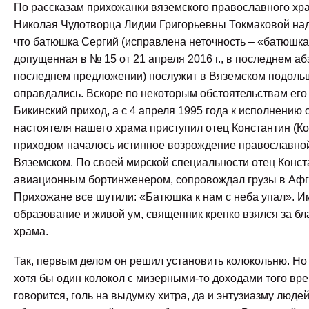
По рассказам прихожанки вяземского православного хра
Николая Чудотворца Лидии Григорьевны Токмаковой над
что батюшка Сергий (исправлена неточность – «батюшк
допущенная в № 15 от 21 апреля 2016 г., в последнем аб
последнем предложении) послужит в Вяземском подоль
оправдались.
Вскоре по некоторым обстоятельствам его
Бикинский приход, а с 4 апреля 1995 года к исполнению
настоятеля нашего храма приступил отец Константин (Ко
приходом началось истинное возрождение православной
Вяземском. По своей мирской специальности отец Конст
авиационным бортинженером, сопровождал грузы в Афг
Прихожане все шутили: «Батюшка к нам с неба упал». 
образование и живой ум, священник крепко взялся за бл
храма.
Так, первым делом он решил установить колокольню. Но 
хотя бы один колокол с мизерными-то доходами того вре
говорится, голь на выдумку хитра, да и энтузиазму люд