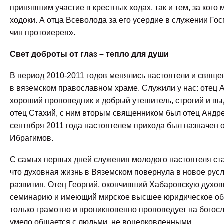
принявшим участие в крестных ходах, так и тем, за кого
ходоки. А отца Всеволода за его усердие в служении Гос
чин протоиерея».
Свет доброты от глаз – тепло для души
В период 2010-2011 годов менялись настоятели и свящ
в вяземском православном храме. Служили у нас: отец 
хороший проповедник и добрый утешитель, строгий и 
отец Стахий, с ним вторым священником был отец Андре
сентября 2011 года настоятелем прихода был назначен 
Ибрагимов.
С самых первых дней служения молодого настоятеля ста
что духовная жизнь в Вяземском повернула в новое русл
развития. Отец Георгий, окончивший Хабаровскую духо
семинарию и имеющий мирское высшее юридическое об
только грамотно и проникновенно проповедует на богосл
умело общается с людьми, не воцерковленными.