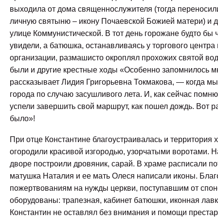
выходила от дома священнослужителя (тогда переносили
личную святыню – икону Почаевской Божией матери) и д
улице Коммунистической. В тот день горожане будто бы ч
увидели, а батюшка, останавливаясь у торгового центра
организации, размашисто окроплял прохожих святой во
были и другие крестные ходы «Особенно запомнилось м
рассказывает Лидия Григорьевна Токмакова, — когда мы
города по случаю засушливого лета. И, как сейчас помню
успели завершить свой маршрут, как пошел дождь. Вот р
было»!
При отце Константине благоустраивалась и территория х
огородили красивой изгородью, узорчатыми воротами. Н
дворе построили дровяник, сарай. В храме расписали по
матушка Наталия и ее мать Олеся написали иконы. Бла
пожертвованиям на нужды церкви, поступавшим от спон
оборудованы: трапезная, кабинет батюшки, иконная лав
Константин не оставлял без внимания и помощи престар