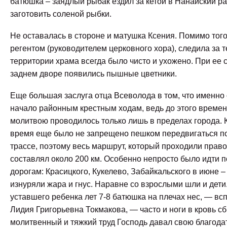
батюшка – заядлый рыбак ездил за кетой в Нанайский ра
заготовить соленой рыбки.
Не оставалась в стороне и матушка Ксения. Помимо того
регентом (руководителем церковного хора), следила за т
территории храма всегда было чисто и ухожено. При ее 
заднем дворе появились пышные цветники.
Еще большая заслуга отца Всеволода в том, что именно
начало районным крестным ходам, ведь до этого време
молитвою проводилось только лишь в пределах города. К 
время еще было не запрещено пешком передвигаться п
трассе, поэтому весь маршрут, который проходили прав
составлял около 200 км. Особенно непросто было идти п
дорогам: Красицкого, Кукелево, Забайкальского в июне –
изнуряли жара и гнус. Наравне со взрослыми шли и дети
уставшего ребенка лет 7-8 батюшка на плечах нес, — вс
Лидия Григорьевна Токмакова, — часто и ноги в кровь сб
молитвенный и тяжкий труд Господь давал свою благода