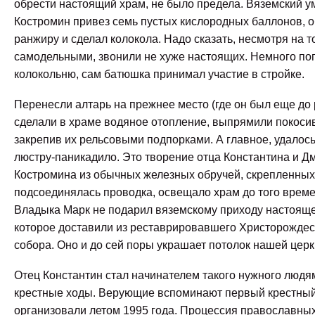
обрести настоящий храм, не было предела. Вяземский 
Костромин привез семь пустых кислородных баллонов, о
ранжиру и сделал колокола. Надо сказать, несмотря на т
самодельными, звонили не хуже настоящих. Немного пог
колокольню, сам батюшка принимал участие в стройке.
Перенесли алтарь на прежнее место (где он был еще до
сделали в храме водяное отопление, выпрямили покоси
закрепив их рельсовыми подпорками. А главное, удалось
люстру-паникадило. Это творение отца Константина и Д
Костромина из обычных железных обручей, скрепленных
подсоединялась проводка, освещало храм до того време
Владыка Марк не подарил вяземскому приходу настояще
которое доставили из реставрировавшего Христорождес
собора. Оно и до сей поры украшает потолок нашей церк
Отец Константин стал начинателем такого нужного людям
крестные ходы. Верующие вспоминают первый крестный
организовали летом 1995 года. Процессия православны