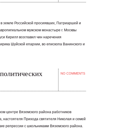
х, в земле Российской просиявших, Патриаршей и
вропигиальном мужском монастыре г. Москвы
уси Кирилл возглавил чин наречения
ирика Шуйской епархии, во епископа Ванинского и
 политических
NO COMMENTS
ном центре Вяземского района работников
а, настоятеля Прихода святителя Николая и семей
кие репрессии с школьниками Вяземского района.