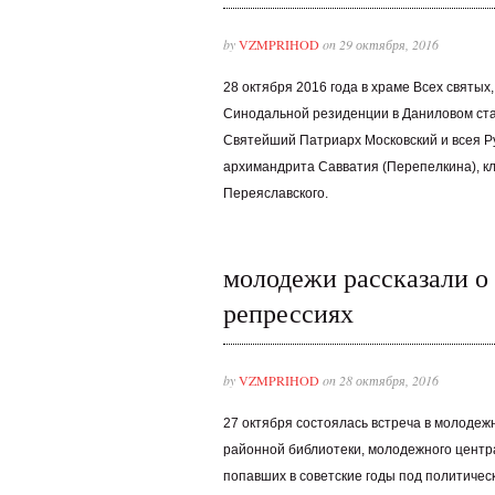
by
VZMPRIHOD
on 29 октября, 2016
28 октября 2016 года в храме Всех святы
Синодальной резиденции в Даниловом ста
Святейший Патриарх Московский и всея Р
архимандрита Савватия (Перепелкина), кл
Переяславского.
молодежи рассказали о
репрессиях
by
VZMPRIHOD
on 28 октября, 2016
27 октября состоялась встреча в молодеж
районной библиотеки, молодежного центр
попавших в советские годы под политичес