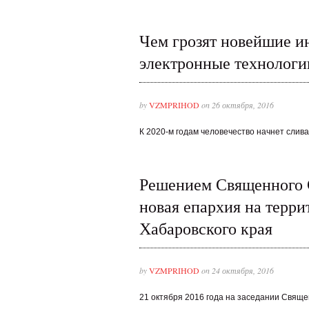
Чем грозят новейшие 
электронные технологи
by
VZMPRIHOD
on 26 октября, 2016
К 2020-м годам человечество начнет сливат
Решением Священного 
новая епархия на терри
Хабаровского края
by
VZMPRIHOD
on 24 октября, 2016
21 октября 2016 года на заседании Свящ