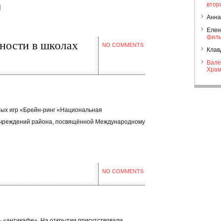
втор
]
Анна
Елен
филь
тности в школах
NO COMMENTS
Клав
Вале
Храм
ных игр «Брейн-ринг «Национальная
учреждений района, посвящённой Международному
NO COMMENTS
 «антикафе». На открытии присутствовали