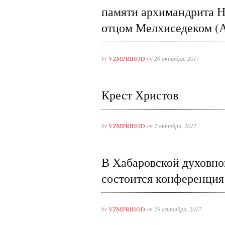
памяти архимандрита Н
отцом Мелхиседеком (
by
VZMPRIHOD
on 26 октября, 2017
Крест Христов
by
VZMPRIHOD
on 2 октября, 2017
В Хабаровской духовн
состоится конференция
by
VZMPRIHOD
on 29 сентября, 2017