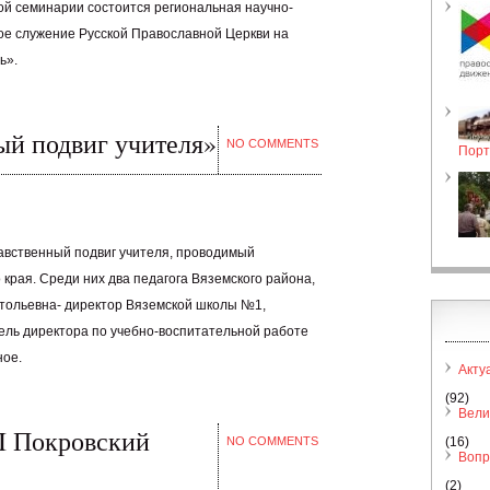
ной семинарии состоится региональная научно-
е служение Русской Православной Церкви на
ь».
ый подвиг учителя»
NO COMMENTS
Порт
авственный подвиг учителя, проводимый
края. Среди них два педагога Вяземского района,
тольевна- директор Вяземской школы №1,
ль директора по учебно-воспитательной работе
ное.
Акту
(92)
Вели
II Покровский
NO COMMENTS
(16)
Вопр
(2)