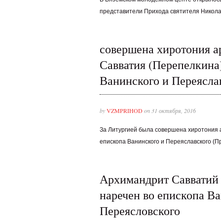
представители Прихода святителя Никола
совершена хиротония 
Савватия (Перепелкина
Ванинского и Переясла
by
VZMPRIHOD
on 31 октября, 2016
За Литургией была совершена хиротония 
епископа Ванинского и Переяславского (П
Архимандрит Савватий
наречен во епископа В
Переясловского