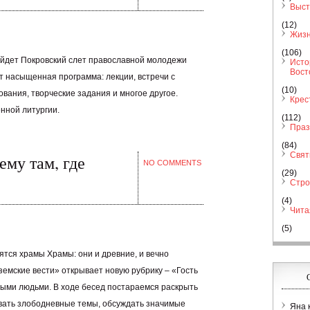
Выст
(12)
Жизн
(106)
ойдет Покровский слет православной молодежи
Исто
Вост
т насыщенная программа: лекции, встречи с
(10)
вания, творческие задания и многое другое.
Крес
нной литургии.
(112)
Праз
(84)
Свя
му там, где
NO COMMENTS
(29)
Стро
(4)
Чита
(5)
ятся храмы Храмы: они и древние, и вечно
земские вести» открывает новую рубрику – «Гость
ными людьми. В ходе бесед постараемся раскрыть
ивать злободневные темы, обсуждать значимые
Яна