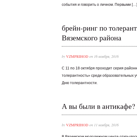
события и говорить о личном. Первыми […
брейн-ринг по толеран
Вяземского района
by
VZMPRIHOD
on 16 ноября, 2016
С 11 по 18 октября проходит серия район
толерантность» среди образовательных 
Дню толерантности.
А вы были в антикафе?
by
VZMPRIHOD
on 11 ноября, 2016
В Вяземском молодежном центе открылось