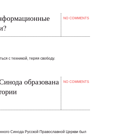
информационные
NO COMMENTS
и?
ься с техникой, теряя свободу.
Синода образована
NO COMMENTS
тории
енного Синода Русской Православной Церкви был