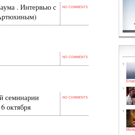
аума . Интервью с
NO COMMENTS
Артюхиным)
NO COMMENTS
Епар
ой семинарии
NO COMMENTS
 6 октября
Моли