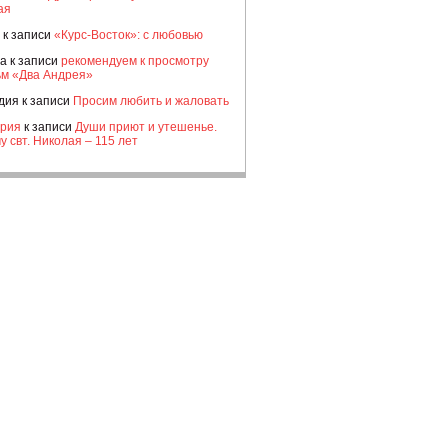
ая
к записи
«Курс-Восток»: с любовью
а
к записи
рекомендуем к просмотру
м «Два Андрея»
дия
к записи
Просим любить и жаловать
рия
к записи
Души приют и утешенье.
у свт. Николая – 115 лет