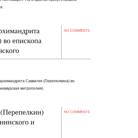
я.
архимандрита
NO COMMENTS
) во епископа
вского
архимандрита Савватия (Перепелкина) во
риамурская митрополия).
 (Перепелкин)
NO COMMENTS
анинского и