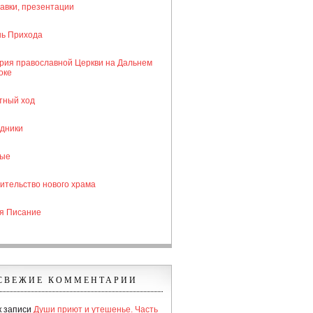
авки, презентации
ь Прихода
рия православной Церкви на Дальнем
оке
тный ход
дники
тые
ительство нового храма
я Писание
СВЕЖИЕ КОММЕНТАРИИ
к записи
Души приют и утешенье. Часть