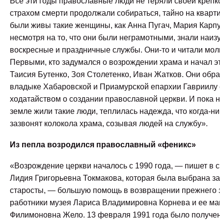
Все эти годы православные люди не теряли своей крепк
страхом смерти продолжали собираться, тайно на кварти
были живы такие женщины, как Анна Пугач, Мария Карпу
несмотря на то, что они были неграмотными, знали наизу
воскресные и праздничные службы. Они-то и читали мол
Первыми, кто задумался о возрождении храма и начал э
Таисия Бутенко, Зоя Столетенко, Иван Жатков. Они обр
владыке Хабаровской и Приамурской епархии Гавриилу 
ходатайством о создании православной церкви. И пока 
земле жили такие люди, теплилась надежда, что когда-н
зазвонят колокола храма, созывая людей на службу».
Из пепла возродился православный «феникс»
«Возрождение церкви началось с 1990 года, — пишет в 
Лидия Григорьевна Токмакова, которая была выбрана з
старосты, — большую помощь в возвращении прежнего 
работники музея Лариса Владимировна Корнева и ее м
Филимоновна Жело. 13 февраля 1991 года было получе