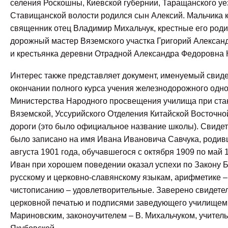
селения Роскошны, Киевской губернии, Таращанского уе
Ставищанской волости родился сын Алексий. Мальчика 
священник отец Владимир Михальчук, крестные его роди
дорожный мастер Вяземского участка Григорий Алексан
и крестьянка деревни Отрадной Александра Федоровна 
Интерес также представляет документ, именуемый свид
окончании полного курса учения железнодорожного одн
Министерства Народного просвещения училища при ста
Вяземской, Уссурийского Отделения Китайской Восточно
дороги (это было официальное название школы). Свидет
было записано на имя Ивана Ивановича Савчука, родив
августа 1901 года, обучавшегося с октября 1909 по май 1
Иван при хорошем поведении оказал успехи по Закону 
русскому и церковно-славянскому языкам, арифметике –
чистописанию – удовлетворительные. Заверено свидете
церковной печатью и подписями заведующего училищем
Мариновским, законоучителем – В. Михальчуком, учитель