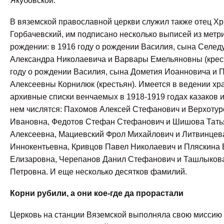
Якубовской.
В вяземской православной церкви служил также отец Х
Горбачевский, им подписано несколько выписей из метри
рождении: в 1916 году о рождении Василия, сына Селед
Александра Николаевича и Варвары Емельяновны (крест
году о рождении Василия, сына Дометия Иоанновича и 
Алексеевны Корнилюк (крестьян). Имеется в ведении хр
архивные списки венчаемых в 1918-1919 годах казаков и
нем числятся: Пахомов Алексей Стефанович и Верхотур
Ивановна, Федотов Стефан Стефанович и Шишова Тать
Алексеевна, Мациевский Фрол Михайлович и Литвинцев
Иннокентьевна, Кривцов Павел Николаевич и Пляскина 
Елизаровна, Черепанов Данил Стефанович и Ташлыков
Петровна. И еще несколько десятков фамилий.
Корни рубили, а они кое-где да прорастали
Церковь на станции Вяземской выполняла свою миссию 