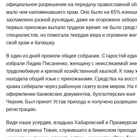
официальное разрешение на передачу православной об
мало чем напоминавшего храм. Оно было на 65% изнош
захламлено разной рухлядью, даже не огорожено забор
первых прихожан выпало трудное время: не было средст
специалистов, но помогала твердая вера и огромное же
свой храм и батюшку.
В один из дней провели общее собрание. Старостой еди
избрали Лидию Писаненко, женщину с неиссякаемой эне
трудолюбивую и крепкой хозяйственной хваткой. К тому ж
находила общий язык с прихожанами. Средства на восс
храма собирали через районную газету всем миром. На 
оформлении банковских документов, бухгалтерских книг
Черняк. Был принят Устав прихода и получено разрешен
регистрацию.
Видя наше усердие, владыка Хабаровский и Приамурск
обязал игумена Товия, служившего в бикинском приходе