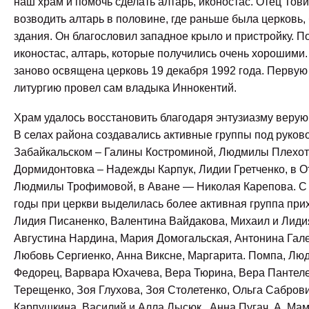
наш храм и помочь сделать алтарь, иконостас. Отец Тов
возводить алтарь в половине, где раньше была церковь,
здания. Он благословил западное крыло и пристройку. П
иконостас, алтарь, которые получились очень хорошими.
заново освящена церковь 19 декабря 1992 года. Перву
литургию провел сам владыка Иннокентий.
Храм удалось восстановить благодаря энтузиазму веру
В селах района создавались активные группы под руков
Забайкальском – Галины Костроминой, Людмилы Плехоти
Дормидонтовка – Надежды Карпук, Лидии Гретченко, в О
Людмилы Трофимовой, в Аване — Николая Карепова. С 
годы при церкви выделилась более активная группа при
Лидия Писаненко, Валентина Вайдакова, Михаил и Лиди
Августина Нардина, Мария Домогальская, Антонина Гал
Любовь Сергиенко, Анна Виксне, Маргарита. Помпа, Лю
Федорец, Варвара Юхачева, Вера Тюрина, Вера Пантеле
Терещенко, Зоя Глухова, Зоя Столетенко, Ольга Сабров
Карпушкина, Василий и Алла Лысюк, Анна Пугач, А. Ма