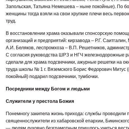
Запольская, Татьяна Немешева – ныне покойные). По б
женщины тогда взяли на свои хрупкие плечи весь перво
труд.
В восстановлении храма оказывали спонсорскую помощ
организаций и предприятий: кирзавода – Р.Г. Саитгалин
А.И. Беляков, леспромхоза – В.П. Решетников, админист
С согласия руководства ШРЗ и НГЧ железнодорожные р
сделали для храма подсвечники, ажурные решетки на окн
труда школы № 1 г. Вяземского Борис Федорович Митус 
покойный) подарил подсвечники, тумбочки.
Посредники между Богом и людьми
Служители у престола Божия
Понемногу закипела жизнь прихода: службы проводили 
священнослужители из хабаровской епархии, Бикинског
— людям духовно безграмотным пришлось учиться вести