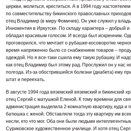
церкви, молиться, креститься. А в 1994 году настоятелем
по совместительству бикинского православных приходо
отец Владимир (в миру Фомичев). Он уже служил у влад
Иннокентия в Иркутске. По складу характера – добрый 
обладал красивым голосом. И всегда был искренним. О
проговорился, что мечтает о рубашке-косоворотке черног
время напряженно было со снабжением товаров – проду
одеждой. Но я все-таки сшила ему такую рубашку. И надо
как отец Владимир был этому рад. Прослужил он у нас не
полгода. Из-за обострившейся болезни (диабета) ему пр
штат и переехать.
В августе 1994 года вяземский вяземский и бикинский х
отец Сергий с матушкой Еленой. К тому времени для св
администрация выделила 2-комнатную квартиру, куда и 
батюшка с женой. Обставляли тогда эту квартиру им все
несли, кто что мог. Оба они были людьми интеллигентны
Суриковское художественное училище. И хотя отец Серг