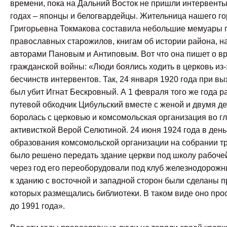
времени, пока на Дальний Восток не пришли интервенты
годах – японцы и белогвардейцы. Жительница нашего г
Григорьевна Токмакова составила небольшие мемуары 
православных старожилов, книгам об истории района, 
авторами Пановым и Антиповым. Вот что она пишет о в
гражданской войны: «Люди боялись ходить в церковь из-
бесчинств интервентов. Так, 24 января 1920 года при вы
был убит Игнат Бескровный. А 1 февраля того же года р
путевой обходчик Цибульский вместе с женой и двумя де
боролась с церковью и комсомольская организация во гл
активисткой Верой Селютиной. 24 июня 1924 года в день
образования комсомольской организации на собрании т
было решено передать здание церкви под школу рабоче
через год его переоборудовали под клуб железнодорожн
к зданию с восточной и западной сторон были сделаны п
которых размещались библиотеки. В таком виде оно пр
до 1991 года».