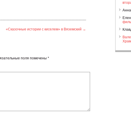
втор
Анна
Елен
филь
«Сказочные истории с киселем» в Вяземский
→
Клав
Вале
Храм
язательные поля помечены
*