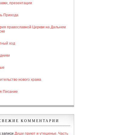
авки, презентации
ь Прихода
рия православной Церкви на Дальнем
оке
тный ход
дники
тые
ительство нового храма
я Писание
СВЕЖИЕ КОММЕНТАРИИ
к записи
Души приют и утешенье. Часть