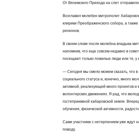
От Вяземского Прихода на слет отправилос
Возглавил молебен митрополит Хабаровск
клирики Преображенского собора, а также
регионов.
В своем слове после молебна владыка ми
напомнив, что еще совсем недавно в сове
посещают только пожилые люди или те, у 
— Сегодня мы смело можем сказать, что в 
социального статуса и, конечно, много м
активной, реализующей много проектов и 
волонтерских движениях. Я рад, что моло
гостеприимной хабаровской земле. Вперед
обучения, физической активности, радост
Сами участники с нетерпением уже ждут 
поводу.