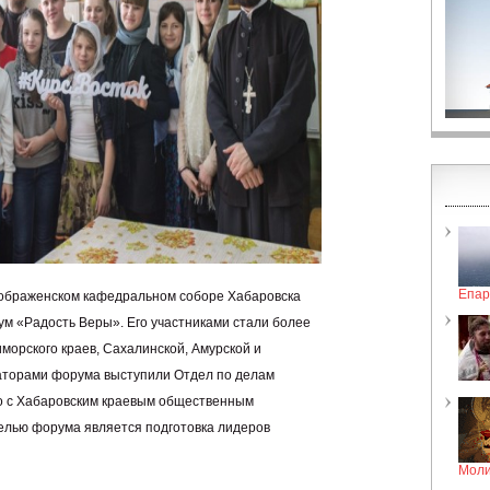
Епар
еображенском кафедральном соборе Хабаровска
 «Радость Веры». Его участниками стали более
морского краев, Сахалинской, Амурской и
торами форума выступили Отдел по делам
о с Хабаровским краевым общественным
елью форума является подготовка лидеров
Моли